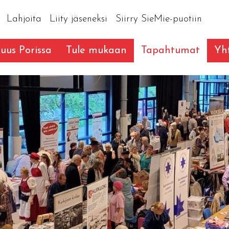
Lahjoita
Liity jäseneksi
Siirry SieMie-puotiin
suus Porissa
Tule mukaan
Tapahtumat
Yht