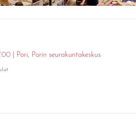
17:00
|
Pori
, Porin seurakuntakeskus
ulut