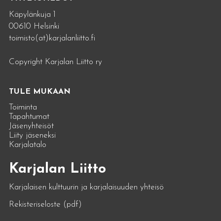
Käpylänkuja 1
00610 Helsinki
toimisto(at)karjalanliitto.fi
Copyright Karjalan Liitto ry
TULE MUKAAN
Toiminta
Tapahtumat
Jäsenyhteisöt
Liity jäseneksi
Karjalatalo
Karjalan Liitto
Karjalaisen kulttuurin ja karjalaisuuden yhteisö
Rekisteriseloste (pdf)