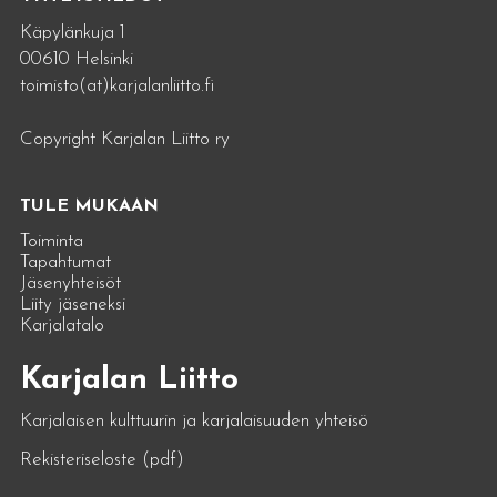
Käpylänkuja 1
00610 Helsinki
toimisto(at)karjalanliitto.fi
Copyright Karjalan Liitto ry
TULE MUKAAN
Toiminta
Tapahtumat
Jäsenyhteisöt
Liity jäseneksi
Karjalatalo
Karjalan Liitto
Karjalaisen kulttuurin ja karjalaisuuden yhteisö
Rekisteriseloste (pdf)