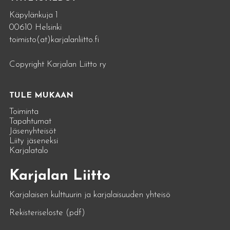
Käpylänkuja 1
00610 Helsinki
toimisto(at)karjalanliitto.fi
Copyright Karjalan Liitto ry
TULE MUKAAN
Toiminta
Tapahtumat
Jäsenyhteisöt
Liity jäseneksi
Karjalatalo
Karjalan Liitto
Karjalaisen kulttuurin ja karjalaisuuden yhteisö
Rekisteriseloste (pdf)