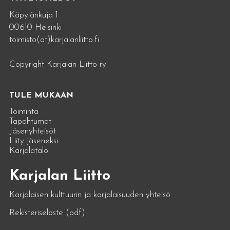
Käpylänkuja 1
00610 Helsinki
toimisto(at)karjalanliitto.fi
Copyright Karjalan Liitto ry
TULE MUKAAN
Toiminta
Tapahtumat
Jäsenyhteisöt
Liity jäseneksi
Karjalatalo
Karjalan Liitto
Karjalaisen kulttuurin ja karjalaisuuden yhteisö
Rekisteriseloste (pdf)