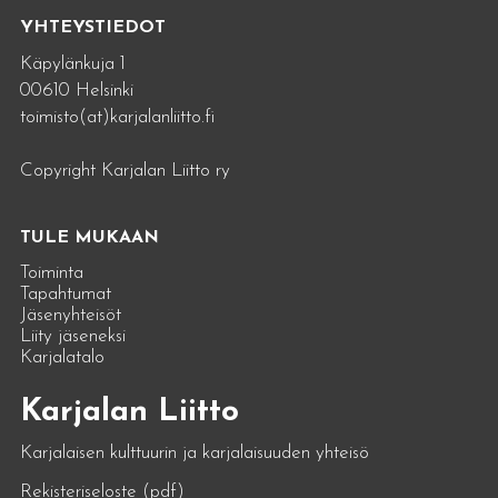
YHTEYSTIEDOT
Käpylänkuja 1
00610 Helsinki
toimisto(at)karjalanliitto.fi
Copyright Karjalan Liitto ry
TULE MUKAAN
Toiminta
Tapahtumat
Jäsenyhteisöt
Liity jäseneksi
Karjalatalo
Karjalan Liitto
Karjalaisen kulttuurin ja karjalaisuuden yhteisö
Rekisteriseloste (pdf)