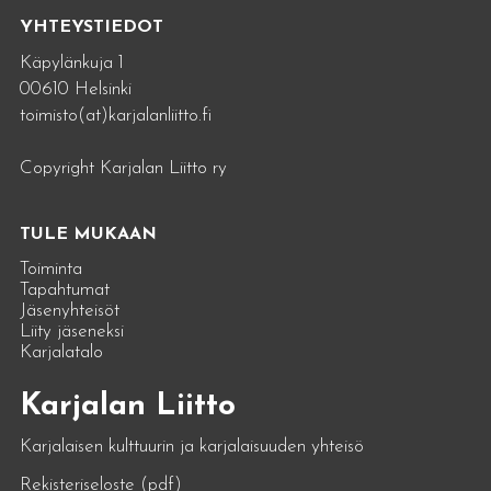
YHTEYSTIEDOT
Käpylänkuja 1
00610 Helsinki
toimisto(at)karjalanliitto.fi
Copyright Karjalan Liitto ry
TULE MUKAAN
Toiminta
Tapahtumat
Jäsenyhteisöt
Liity jäseneksi
Karjalatalo
Karjalan Liitto
Karjalaisen kulttuurin ja karjalaisuuden yhteisö
Rekisteriseloste (pdf)