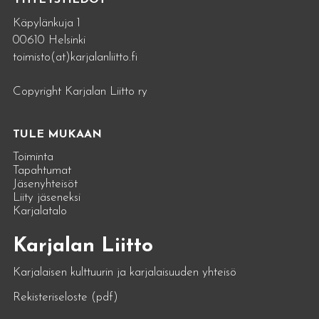
Käpylänkuja 1
00610 Helsinki
toimisto(at)karjalanliitto.fi
Copyright Karjalan Liitto ry
TULE MUKAAN
Toiminta
Tapahtumat
Jäsenyhteisöt
Liity jäseneksi
Karjalatalo
Karjalan Liitto
Karjalaisen kulttuurin ja karjalaisuuden yhteisö
Rekisteriseloste (pdf)