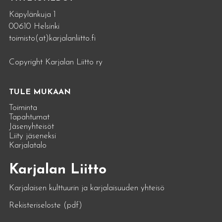
Käpylänkuja 1
00610 Helsinki
toimisto(at)karjalanliitto.fi
Copyright Karjalan Liitto ry
TULE MUKAAN
Toiminta
Tapahtumat
Jäsenyhteisöt
Liity jäseneksi
Karjalatalo
Karjalan Liitto
Karjalaisen kulttuurin ja karjalaisuuden yhteisö
Rekisteriseloste (pdf)