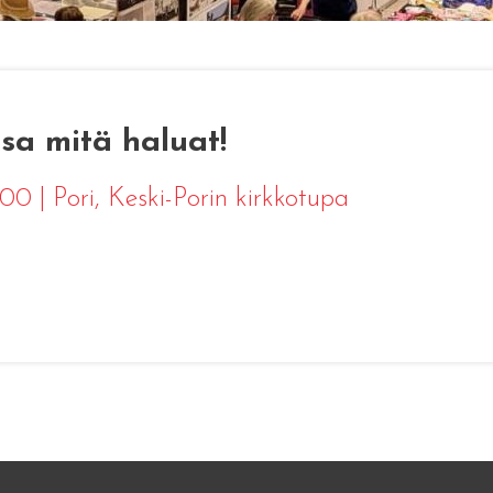
sa mitä haluat!
2:00
|
Pori
, Keski-Porin kirkkotupa