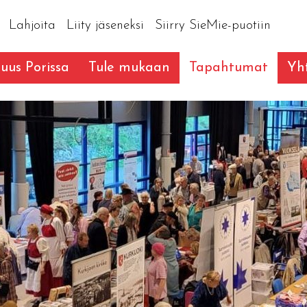
Lahjoita
Liity jäseneksi
Siirry SieMie-puotiin
suus Porissa
Tule mukaan
Tapahtumat
Yht