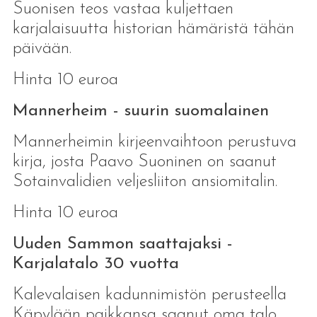
Suonisen teos vastaa kuljettaen
karjalaisuutta historian hämäristä tähän
päivään.
Hinta 10 euroa
Mannerheim - suurin suomalainen
Mannerheimin kirjeenvaihtoon perustuva
kirja, josta Paavo Suoninen on saanut
Sotainvalidien veljesliiton ansiomitalin.
Hinta 10 euroa
Uuden Sammon saattajaksi -
Karjalatalo 30 vuotta
Kalevalaisen kadunnimistön perusteella
Käpylään paikkansa saanut oma talo