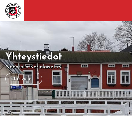
Yhteystiedot
Naantalin Karjalaiset ry
Etusivulle