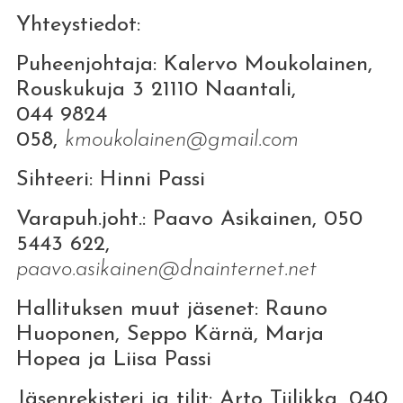
Yhteystiedot:
Puheenjohtaja: Kalervo Moukolainen,
Rouskukuja 3 21110 Naantali,
044 9824
058,
kmoukolainen@gmail.com
Sihteeri: Hinni Passi
Varapuh.joht.: Paavo Asikainen, 050
5443 622,
paavo.asikainen@dnainternet.net
Hallituksen muut jäsenet: Rauno
Huoponen, Seppo Kärnä, Marja
Hopea ja Liisa Passi
Jäsenrekisteri ja tilit: Arto Tiilikka, 040