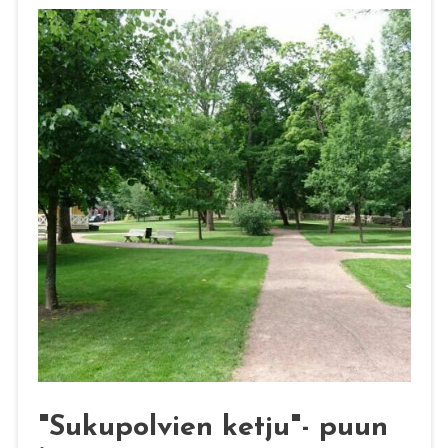
"Sukupolvien ketju"- puun