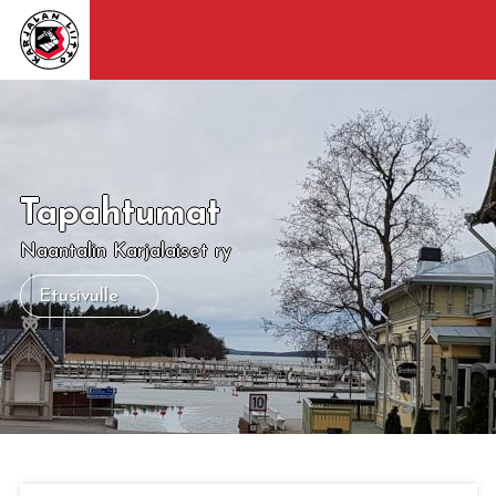
Tapahtumat
Naantalin Karjalaiset ry
Etusivulle