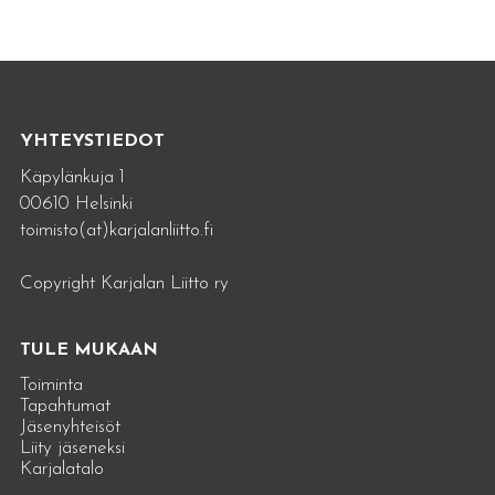
YHTEYSTIEDOT
Käpylänkuja 1
00610 Helsinki
toimisto(at)karjalanliitto.fi
Copyright Karjalan Liitto ry
TULE MUKAAN
Toiminta
Tapahtumat
Jäsenyhteisöt
Liity jäseneksi
Karjalatalo