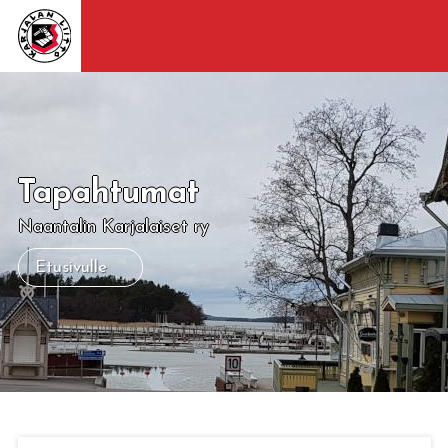
Tapahtumat
Naantalin Karjalaiset ry
Etusivulle