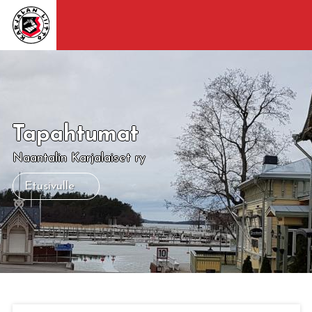
Tapahtumat
Naantalin Karjalaiset ry
Etusivulle