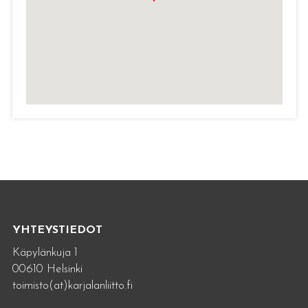
YHTEYSTIEDOT
Käpylänkuja 1
00610 Helsinki
toimisto(at)karjalanliitto.fi