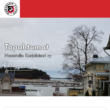
Tapahtumat
Naantalin Karjalaiset ry
Etusivulle