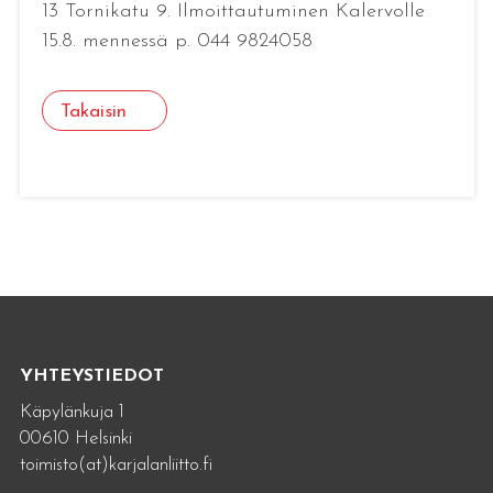
13 Tornikatu 9. Ilmoittautuminen Kalervolle
15.8. mennessä p. 044 9824058
Takaisin
YHTEYSTIEDOT
Käpylänkuja 1
00610 Helsinki
toimisto(at)karjalanliitto.fi