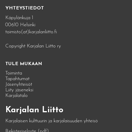
YHTEYSTIEDOT
Käpylänkuja 1
00610 Helsinki
toimisto(at)karjalanliitto.fi
Copyright Karjalan Liitto ry
TULE MUKAAN
Toiminta
Tapahtumat
Jäsenyhteisöt
Liity jäseneksi
Karjalatalo
Karjalan Liitto
Karjalaisen kulttuurin ja karjalaisuuden yhteisö
Rekisteriseloste (pdf)