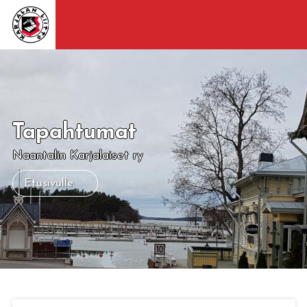
Tapahtumat
Naantalin Karjalaiset ry
Etusivulle