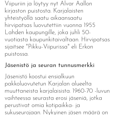
Viipuriin ja löytyy nyt Alvar Aallon
kirjaston puistosta. Karjalaisten
yhteistyöllä saatu aikaansaatu
hirvipatsas luovutettiin vuonna 1955
Lahden kaupungille, joka juhli 50-
vuotiasta kaupunkitaivaltaan. Hirvipatsas
sijaitsee "Pikku-Viipurissa" eli Erkon
puistossa.
Jäsenistö ja seuran tunnusmerkki
Jäsenistö koostui ensialkuun
pakkoluovutetun Karjalan alueelta
muuttaneista karjalaisista. 1960-70 -luvun
vaihteessa seurasta erosi jäseniä, jotka
perustivat omia kotipaikka- ja
sukuseurojaan. Nykyinen jäsen määrä on