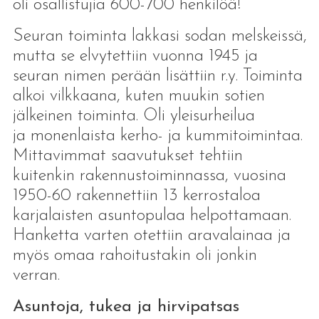
oli osallistujia 600-700 henkilöä!
Seuran toiminta lakkasi sodan melskeissä,
mutta se elvytettiin vuonna 1945 ja
seuran nimen perään lisättiin r.y. Toiminta
alkoi vilkkaana, kuten muukin sotien
jälkeinen toiminta. Oli yleisurheilua
ja monenlaista kerho- ja kummitoimintaa.
Mittavimmat saavutukset tehtiin
kuitenkin rakennustoiminnassa, vuosina
1950-60 rakennettiin 13 kerrostaloa
karjalaisten asuntopulaa helpottamaan.
Hanketta varten otettiin aravalainaa ja
myös omaa rahoitustakin oli jonkin
verran.
Asuntoja, tukea ja hirvipatsas