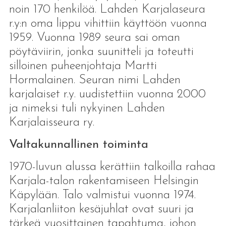
noin 170 henkilöä. Lahden Karjalaseura
r.y:n oma lippu vihittiin käyttöön vuonna
1959. Vuonna 1989 seura sai oman
pöytäviirin, jonka suunitteli ja toteutti
silloinen puheenjohtaja Martti
Hormalainen. Seuran nimi Lahden
karjalaiset r.y. uudistettiin vuonna 2000
ja nimeksi tuli nykyinen Lahden
Karjalaisseura ry.
Valtakunnallinen toiminta
1970-luvun alussa kerättiin talkoilla rahaa
Karjala-talon rakentamiseen Helsingin
Käpylään. Talo valmistui vuonna 1974.
Karjalanliiton kesäjuhlat ovat suuri ja
tärkeä vuosittainen tapahtuma, johon