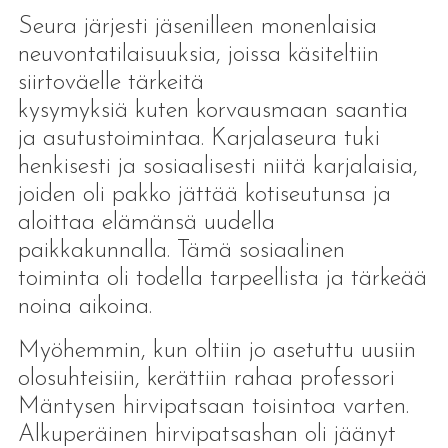
Seura järjesti jäsenilleen monenlaisia
neuvontatilaisuuksia, joissa käsiteltiin
siirtoväelle tärkeitä
kysymyksiä kuten korvausmaan saantia
ja asutustoimintaa. Karjalaseura tuki
henkisesti ja sosiaalisesti niitä karjalaisia,
joiden oli pakko jättää kotiseutunsa ja
aloittaa elämänsä uudella
paikkakunnalla. Tämä sosiaalinen
toiminta oli todella tarpeellista ja tärkeää
noina aikoina.
Myöhemmin, kun oltiin jo asetuttu uusiin
olosuhteisiin, kerättiin rahaa professori
Mäntysen hirvipatsaan toisintoa varten.
Alkuperäinen hirvipatsashan oli jäänyt