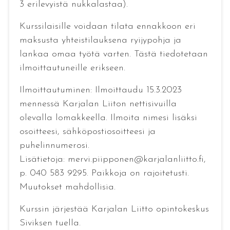
3 erilevyistä nukkalastaa).
Kurssilaisille voidaan tilata ennakkoon eri
maksusta yhteistilauksena ryijypohja ja
lankaa omaa työtä varten. Tästä tiedotetaan
ilmoittautuneille erikseen.
Ilmoittautuminen: Ilmoittaudu 15.3.2023
mennessä Karjalan Liiton nettisivuilla
olevalla lomakkeella. Ilmoita nimesi lisäksi
osoitteesi, sähköpostiosoitteesi ja
puhelinnumerosi.
Lisätietoja: mervi.piipponen@karjalanliitto.fi,
p. 040 583 9295. Paikkoja on rajoitetusti.
Muutokset mahdollisia.
Kurssin järjestää Karjalan Liitto opintokeskus
Siviksen tuella.