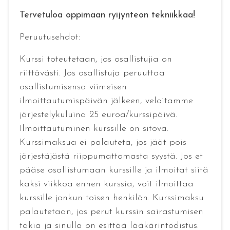
Tervetuloa oppimaan ryijynteon tekniikkaa!
Peruutusehdot:
Kurssi toteutetaan, jos osallistujia on
riittävästi. Jos osallistuja peruuttaa
osallistumisensa viimeisen
ilmoittautumispäivän jälkeen, veloitamme
järjestelykuluina 25 euroa/kurssipäivä.
Ilmoittautuminen kurssille on sitova.
Kurssimaksua ei palauteta, jos jäät pois
järjestäjästä riippumattomasta syystä. Jos et
pääse osallistumaan kurssille ja ilmoitat siitä
kaksi viikkoa ennen kurssia, voit ilmoittaa
kurssille jonkun toisen henkilön. Kurssimaksu
palautetaan, jos perut kurssin sairastumisen
takia ja sinulla on esittää lääkärintodistus.