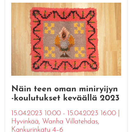
Näin teen oman miniryijyn
-koulutukset keväällä 2023
15.04.2023 10:00 - 15.04.2023 16:00
|
Hyvinkää
, Wanha Villatehdas,
Kankurinkatu 4–6