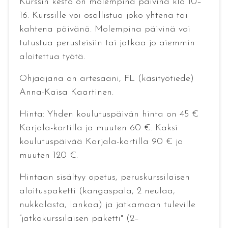
Kurssin kesto on molempina päivinä klo 10–
16. Kurssille voi osallistua joko yhtenä tai
kahtena päivänä. Molempina päivinä voi
tutustua perusteisiin tai jatkaa jo aiemmin
aloitettua työtä.
Ohjaajana on artesaani, FL (käsityötiede)
Anna-Kaisa Kaartinen.
Hinta: Yhden koulutuspäivän hinta on 45 €
Karjala-kortilla ja muuten 60 €. Kaksi
koulutuspäivää Karjala-kortilla 90 € ja
muuten 120 €.
Hintaan sisältyy opetus, peruskurssilaisen
aloituspaketti (kangaspala, 2 neulaa,
nukkalasta, lankaa) ja jatkamaan tuleville
”jatkokurssilaisen paketti" (2–