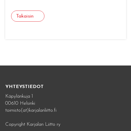
Takaisin
YHTEYSTIEDOT
Käpylänkuja 1
00610 Helsinki
toimisto(at)karjalanliitto.fi
Copyright Karjalan Liitto ry