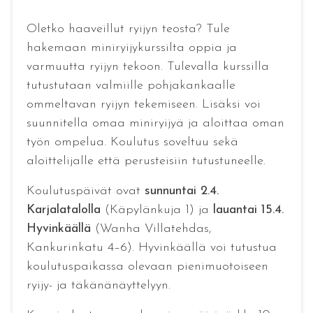
Oletko haaveillut ryijyn teosta? Tule
hakemaan miniryijykurssilta oppia ja
varmuutta ryijyn tekoon. Tulevalla kurssilla
tutustutaan valmiille pohjakankaalle
ommeltavan ryijyn tekemiseen. Lisäksi voi
suunnitella omaa miniryijyä ja aloittaa oman
työn ompelua. Koulutus soveltuu sekä
aloittelijalle että perusteisiin tutustuneelle.
Koulutuspäivät ovat
sunnuntai 2.4.
Karjalatalolla
(Käpylänkuja 1) ja
lauantai 15.4.
Hyvinkäällä
(Wanha Villatehdas,
Kankurinkatu 4–6). Hyvinkäällä voi tutustua
koulutuspaikassa olevaan pienimuotoiseen
ryijy- ja täkänänäyttelyyn.