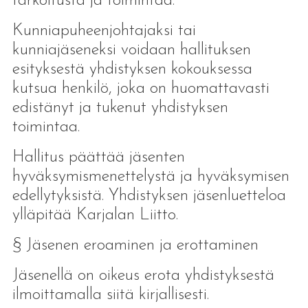
tarkoitusta ja toimintaa.
Kunniapuheenjohtajaksi tai
kunniajäseneksi voidaan hallituksen
esityksestä yhdistyksen kokouksessa
kutsua henkilö, joka on huomattavasti
edistänyt ja tukenut yhdistyksen
toimintaa.
Hallitus päättää jäsenten
hyväksymismenettelystä ja hyväksymisen
edellytyksistä. Yhdistyksen jäsenluetteloa
ylläpitää Karjalan Liitto.
§ Jäsenen eroaminen ja erottaminen
Jäsenellä on oikeus erota yhdistyksestä
ilmoittamalla siitä kirjallisesti.