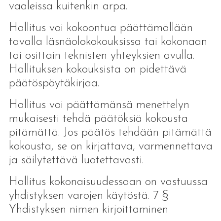
vaaleissa kuitenkin arpa.
Hallitus voi kokoontua päättämällään
tavalla läsnäolokokouksissa tai kokonaan
tai osittain teknisten yhteyksien avulla.
Hallituksen kokouksista on pidettävä
päätöspöytäkirjaa.
Hallitus voi päättämänsä menettelyn
mukaisesti tehdä päätöksiä kokousta
pitämättä. Jos päätös tehdään pitämättä
kokousta, se on kirjattava, varmennettava
ja säilytettävä luotettavasti.
Hallitus kokonaisuudessaan on vastuussa
yhdistyksen varojen käytöstä. 7 §
Yhdistyksen nimen kirjoittaminen