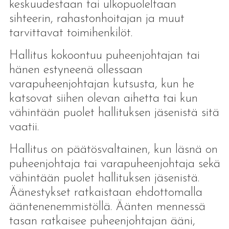
keskuudestaan tai ulkopuoleltaan
sihteerin, rahastonhoitajan ja muut
tarvittavat toimihenkilöt.
Hallitus kokoontuu puheenjohtajan tai
hänen estyneenä ollessaan
varapuheenjohtajan kutsusta, kun he
katsovat siihen olevan aihetta tai kun
vähintään puolet hallituksen jäsenistä sitä
vaatii.
Hallitus on päätösvaltainen, kun läsnä on
puheenjohtaja tai varapuheenjohtaja sekä
vähintään puolet hallituksen jäsenistä.
Äänestykset ratkaistaan ehdottomalla
ääntenenemmistöllä. Äänten mennessä
tasan ratkaisee puheenjohtajan ääni,