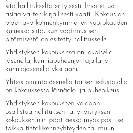
sitä hallitukselta erityisesti ilmoitettua
asiaa varten kirjallisesti vaatii. Kokous on
pidettävä kolmenkymmenen vuorokauden
kuluessa siitä, kun vaatimus sen
pitämisestä on esitetty hallitukselle.
Yhdistyksen kokouksissa on jokaisella
jäsenellä, kunniapuheenjohtajalla ja
kunniajäsenellä yksi ääni.
Yhteistoimintajäsenellä tai sen edustajalla
on kokouksessa läsnäolo- ja puheoikeus.
Yhdistyksen kokoukseen voidaan
osallistua hallituksen tai yhdistyksen
kokouksen niin päättäessä myös postitse
taikka tietoliikenneyhteyden tai muun