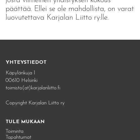
josta viimeinen yhdistyksen kokous
päättää. Ellei se ole mahdollista, on varat
luovutettava Karjalan Liitto ry:lle.
YHTEYSTIEDOT
Käpylänkuja 1
00610 Helsinki
toimisto(at)karjalanliitto.fi
Copyright Karjalan Liitto ry
TULE MUKAAN
Toiminta
Tapahtumat