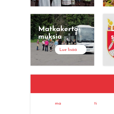
Mat­ka­ker­to­
L
muk­sia
s
Lue lisää
ma
ti