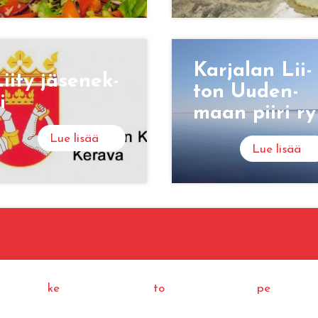
Kar­ja­lan Lii­
iity jä­se­nek­
ton Uu­den­
i
maan piiri ry
Lue lisää
Lue lisää
ke
to
pe