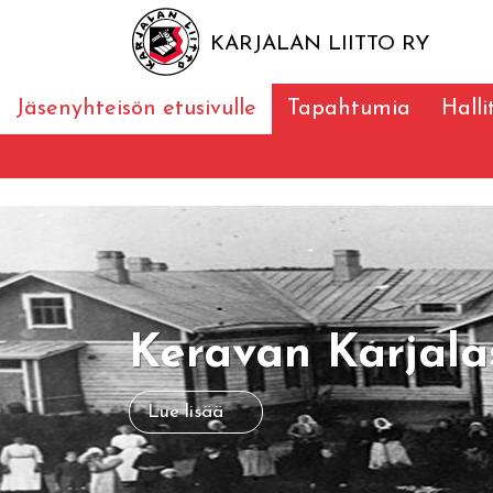
KARJALAN LIITTO RY
Jäsenyhteisön etusivulle
Tapahtumia
Halli
Keravan Karjala
Lue lisää