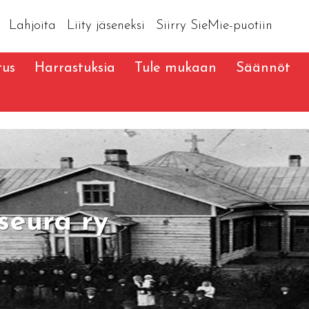
Lahjoita
Liity jäseneksi
Siirry SieMie-puotiin
tus
Harrastuksia
Tule mukaan
Säännöt
seura ry