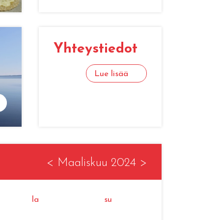
Yh­teys­tie­dot
Lue lisää
<
Maaliskuu 2024
>
la
su