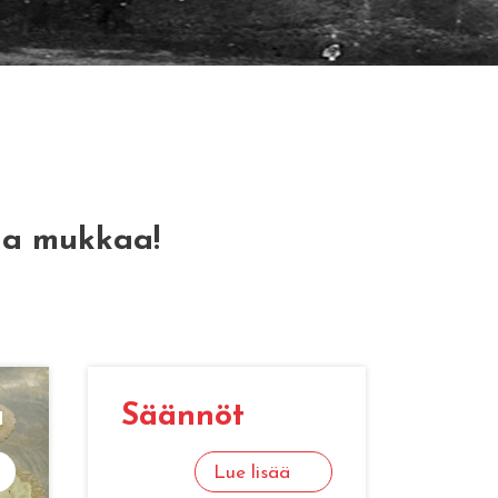
ha mukkaa!
a
Sään­nöt
Lue lisää