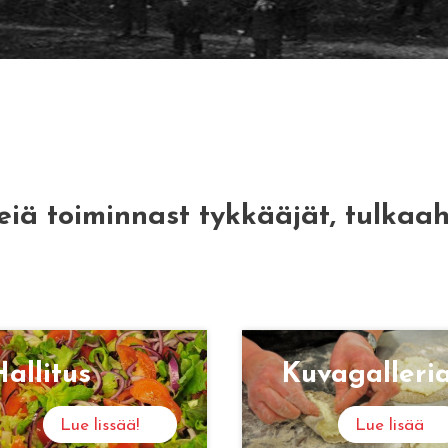
eiä toiminnast tykkääjät, tulkaa
al­li­tus
Ku­va­gal­le­ri
Lue lissää!
Lue lisää