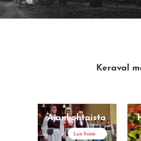
Keraval m
Ajan­koh­tais­ta
H
Lue lisää