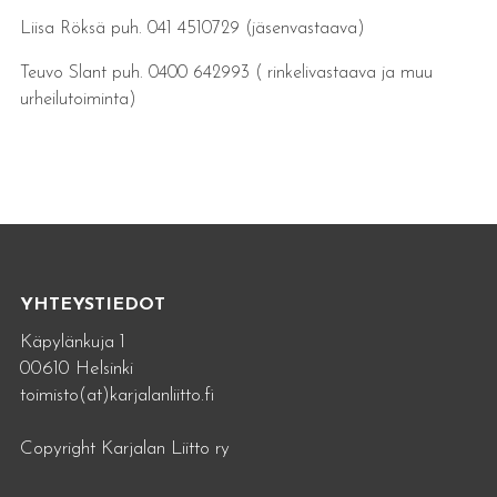
Liisa Röksä puh. 041 4510729 (jäsenvastaava)
Teuvo Slant puh. 0400 642993 ( rinkelivastaava ja muu
urheilutoiminta)
YHTEYSTIEDOT
Käpylänkuja 1
00610 Helsinki
toimisto(at)karjalanliitto.fi
Copyright Karjalan Liitto ry