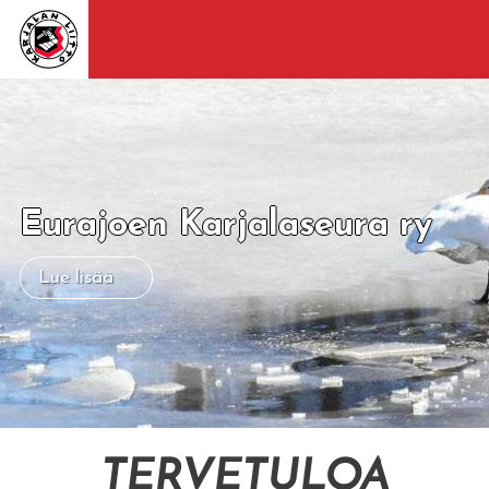
Eurajoen Karjalaseura ry
Lue lisää
TERVETULOA