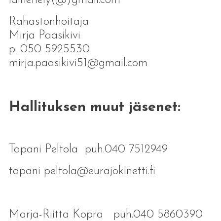
Rahastonhoitaja
Mirja Paasikivi
p. 050 5925530
mirja.paasikivi51@gmail.com
Hallituksen muut jäsenet:
Tapani Peltola puh.040 7512949
tapani peltola@eurajokinetti.fi
Marja-Riitta Kopra puh.040 5860390