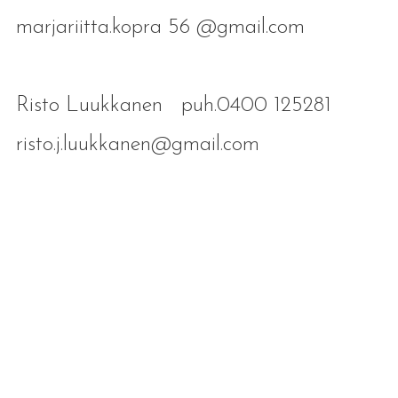
marjariitta.kopra 56 @gmail.com
Risto Luukkanen puh.0400 125281
risto.j.luukkanen@gmail.com