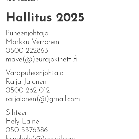
Hallitus 2025
Puheenjohtaja
Markku Verronen
0500 222863
mave(@)eurajokinetti.fi
Varapuheenjohtaja
Raija Jalonen
0500 262 012
rai.jalonen(@)gmail.com
Sihteeri
Hely Laine
050 5376386
lainehely(@)gmail.com