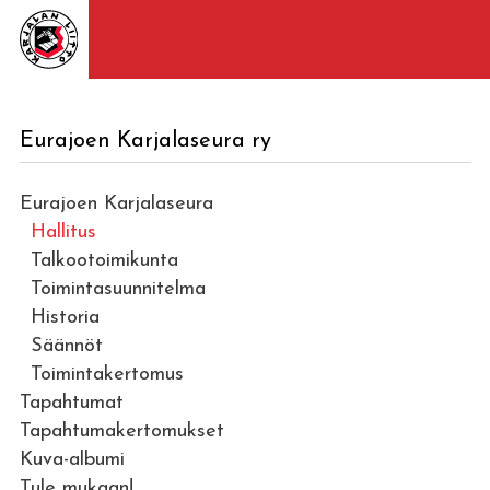
Eurajoen Karjalaseura ry
Eurajoen Karjalaseura
Hallitus
Talkootoimikunta
Toimintasuunnitelma
Historia
Säännöt
Toimintakertomus
Tapahtumat
Tapahtumakertomukset
Kuva-albumi
Tule mukaan!