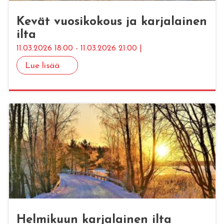
Kevät vuo­si­ko­kous ja kar­ja­lai­nen
ilta
11.03.2026 18:00 - 11.03.2026 21:00 |
Lue lisää
Hel­mi­kuun kar­ja­lai­nen ilta