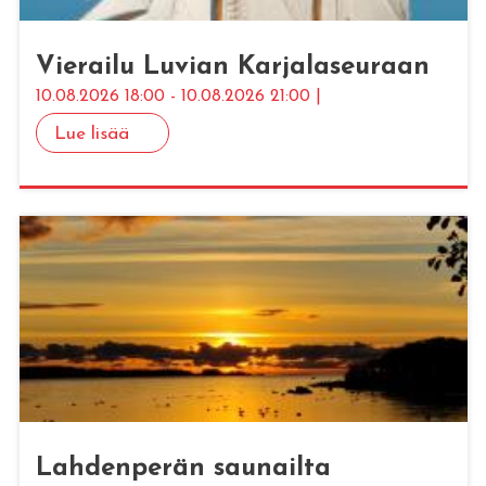
Vie­rai­lu Lu­vian Kar­ja­la­seu­raan
10.08.2026 18:00 - 10.08.2026 21:00 |
Lue lisää
Lah­den­pe­rän sau­nail­ta