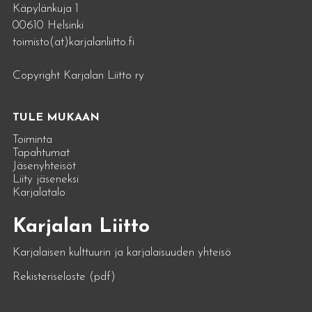
Käpylänkuja 1
00610 Helsinki
toimisto(at)karjalanliitto.fi
Copyright Karjalan Liitto ry
TULE MUKAAN
Toiminta
Tapahtumat
Jäsenyhteisöt
Liity jäseneksi
Karjalatalo
Karjalan Liitto
Karjalaisen kulttuurin ja karjalaisuuden yhteisö
Rekisteriseloste (pdf)