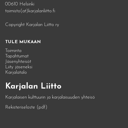
00610 Helsinki
toimisto(at)karjalanliitto.fi
Copyright Karjalan Liitto ry
TULE MUKAAN
Toiminta
Tapahtumat
Jäsenyhteisöt
Liity jäseneksi
Karjalatalo
Karjalan Liitto
Karjalaisen kulttuurin ja karjalaisuuden yhteisö
Rekisteriseloste (pdf)