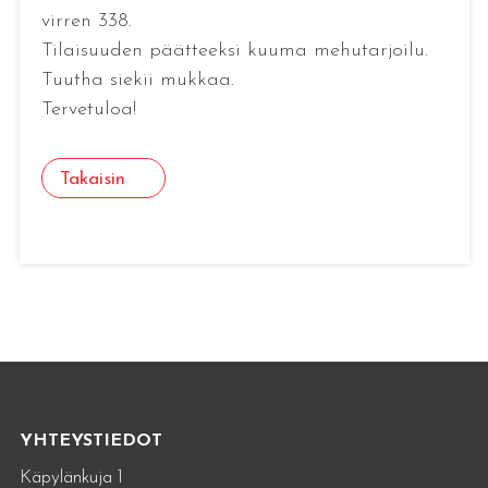
virren 338.
Tilaisuuden päätteeksi kuuma mehutarjoilu.
Tuutha siekii mukkaa.
Tervetuloa!
Takaisin
YHTEYSTIEDOT
Käpylänkuja 1