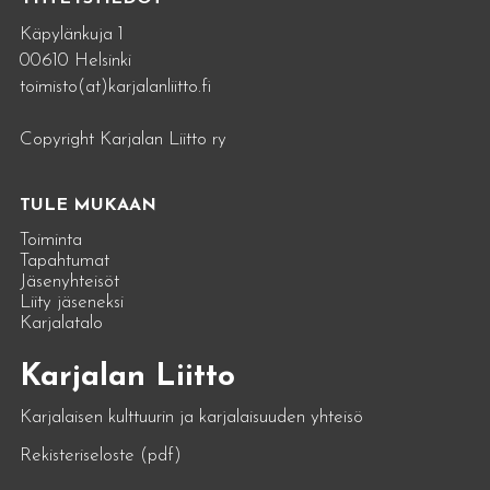
Käpylänkuja 1
00610 Helsinki
toimisto(at)karjalanliitto.fi
Copyright Karjalan Liitto ry
TULE MUKAAN
Toiminta
Tapahtumat
Jäsenyhteisöt
Liity jäseneksi
Karjalatalo
Karjalan Liitto
Karjalaisen kulttuurin ja karjalaisuuden yhteisö
Rekisteriseloste (pdf)