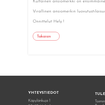
Kultainen ansiomerkki on ensimmäinen
Virallinen ansiomerkin luovutustilai
Onnittelut Hely !
Takaisin
YHTEYSTIEDOT
TUL
Käpylänkuja 1
Toimin