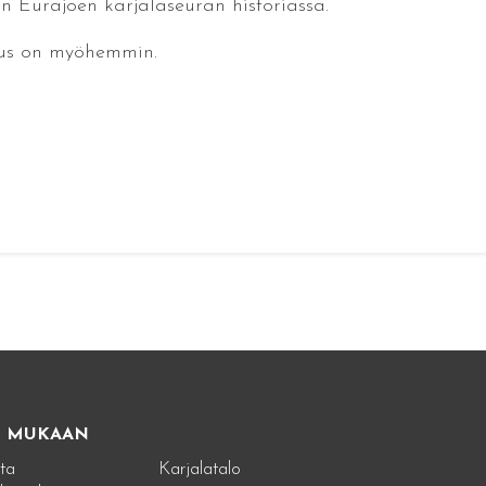
 Eurajoen karjalaseuran historiassa.
suus on myöhemmin.
E MUKAAN
ta
Karjalatalo