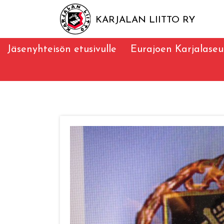
KARJALAN LIITTO RY
Jäsenyhteisön etusivulle
Eurajoen Karjalaseu