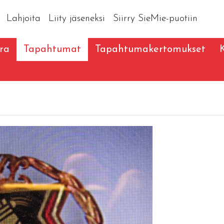
Lahjoita
Liity jäseneksi
Siirry SieMie-puotiin
ra
Tapahtumat
Tapahtumakertomukset