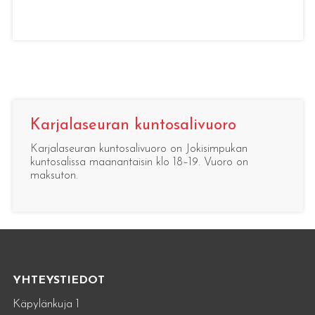
Karjalaseuran kuntosalivuoro
Karjalaseuran kuntosalivuoro on Jokisimpukan
kuntosalissa maanantaisin klo 18–19. Vuoro on
maksuton.
YHTEYSTIEDOT
Käpylänkuja 1