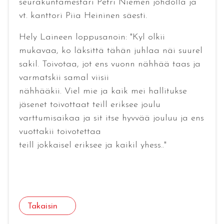
seurakuntamestari Petri Niemen johdolla ja
vt. kanttori Piia Heininen säesti.
Hely Laineen loppusanoin: "Kyl olkii
mukavaa, ko läksittä tähän juhlaa näi suurel
sakil. Toivotaa, jot ens vuonn nähhää taas ja
varmatskii samal viisii
nähhääkii. Viel mie ja kaik mei hallitukse
jäsenet toivottaat teill eriksee joulu
varttumisaikaa ja sit itse hyvvää jouluu ja ens
vuottakii toivotettaa
teill jokkaisel eriksee ja kaikil yhess.."
Takaisin