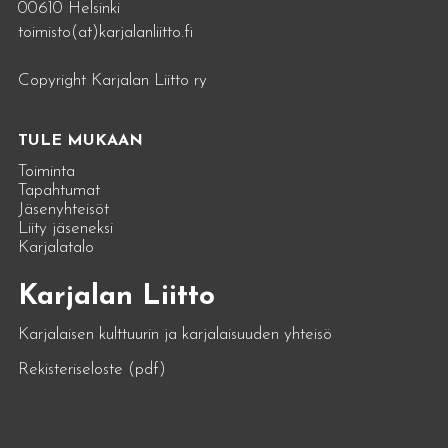
00610 Helsinki
toimisto(at)karjalanliitto.fi
Copyright Karjalan Liitto ry
TULE MUKAAN
Toiminta
Tapahtumat
Jäsenyhteisöt
Liity jäseneksi
Karjalatalo
Karjalan Liitto
Karjalaisen kulttuurin ja karjalaisuuden yhteisö
Rekisteriseloste (pdf)