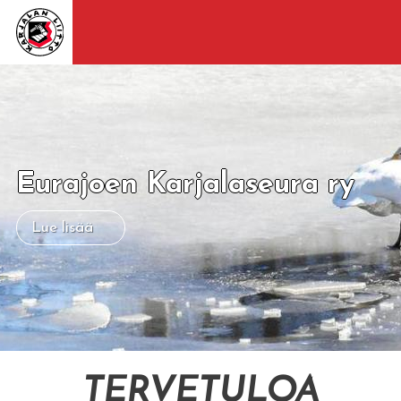
Eurajoen Karjalaseura ry
Lue lisää
TERVETULOA