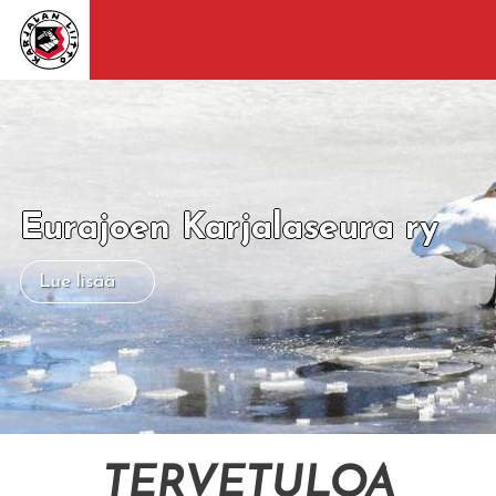
Eurajoen Karjalaseura ry
Lue lisää
TERVETULOA