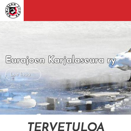
Eurajoen Karjalaseura ry
Lue lisää
TERVETULOA