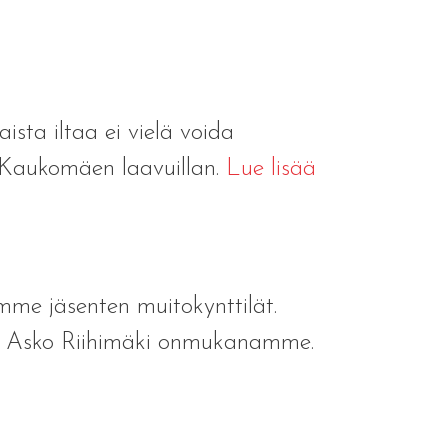
sta iltaa ei vielä voida
 Kaukomäen laavuillan.
Lue lisää
mme jäsenten muitokynttilät.
ra Asko Riihimäki onmukanamme.