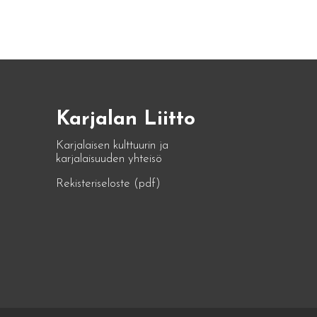
Karjalan Liitto
Karjalaisen kulttuurin ja
karjalaisuuden yhteisö
Rekisteriseloste (pdf)