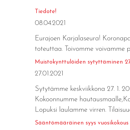
Tiedote!
08.04.2021
Eurajoen Karjalaseura! Koronapan
toteuttaa. Toivomme voivamme p
Muistokynttulöiden sytyttäminen 27
27.01.2021
Sytytämme keskviikkona 27. 1. 20
Kokoonnumme hautausmaalle,Karj
Lopuksi laulamme virren. Tilaisuud
Sääntömääräinen syys vuosikokous 