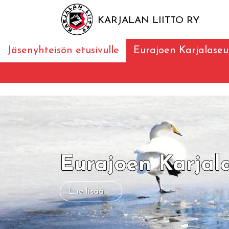
KARJALAN LIITTO RY
Jäsenyhteisön etusivulle
Eurajoen Karjalaseu
Eurajoen Karjal
Lue lisää