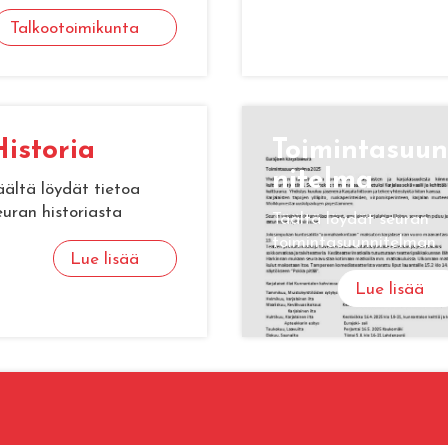
Talkootoimikunta
is­to­ria
Toi­min­ta­suun
ni­tel­ma
äältä löydät tietoa
euran historiasta
Täältä löydät seuran
toimintasuunnitelman
Lue lisää
Lue lisää