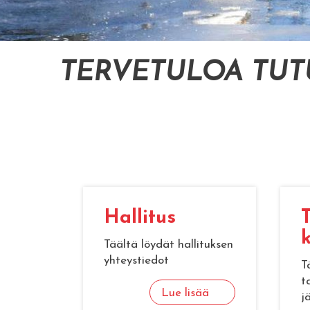
TERVETULOA TU
Hal­li­tus
T
k
Täältä löydät hallituksen
yhteystiedot
T
t
Lue lisää
j