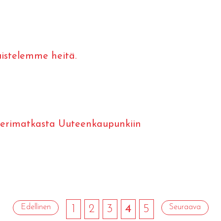
muistelemme heitä.
terimatkasta Uuteenkaupunkiin
Edellinen
1
2
3
4
5
Seuraava