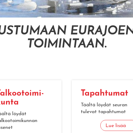
TUSTUMAAN EURAJOEN
TOIMINTAAN
.
al­koo­toi­mi­
Ta­pah­tu­mat
un­ta
Täältä löydät seuran
tulevat tapahtumat
äältä löydät
alkootoimikunnan
Lue lisää
äsenet