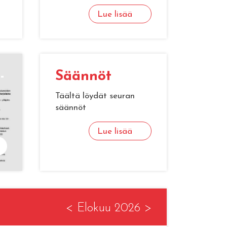
Lue lisää
­
Sään­nöt
Täältä löydät seuran
säännöt
Lue lisää
<
Elokuu 2026
>