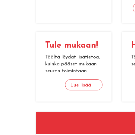
Tule mu­kaan!
H
Täältä löydät lisätietoa,
T
kuinka pääset mukaan
s
seuran toimintaan
Lue lisää