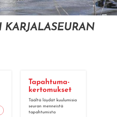
 KARJALASEURAN
Ta­pah­tu­ma­
ker­to­muk­set
Täältä löydät kuulumisia
seuran menneistä
tapahtumista