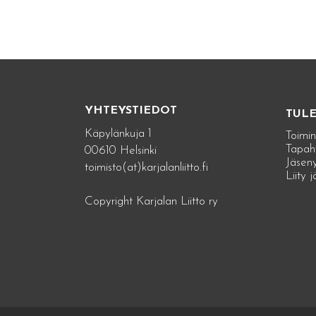
YHTEYSTIEDOT
TUL
Käpylänkuja 1
Toimin
Tapah
00610 Helsinki
Jäseny
toimisto(at)karjalanliitto.fi
Liity 
Copyright Karjalan Liitto ry