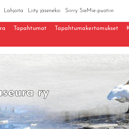
Lahjoita
Liity jäseneksi
Siirry SieMie-puotiin
ra
Tapahtumat
Tapahtumakertomukset
aseura ry