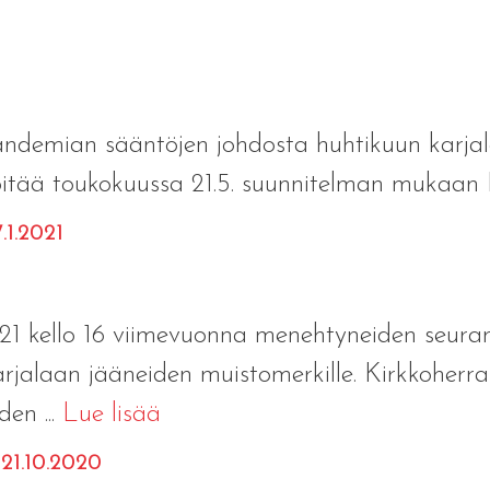
demian sääntöjen johdosta huhtikuun karjalai
itää toukokuussa 21.5. suunnitelman mukaan
.1.2021
21 kello 16 viimevuonna menehtyneiden seura
alaan jääneiden muistomerkille. Kirkkoher
en ...
Lue lisää
21.10.2020