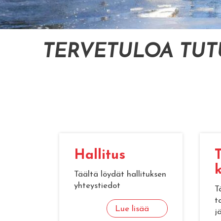
TERVETULOA TU
Hal­li­tus
T
k
Täältä löydät hallituksen
yhteystiedot
T
t
Lue lisää
j