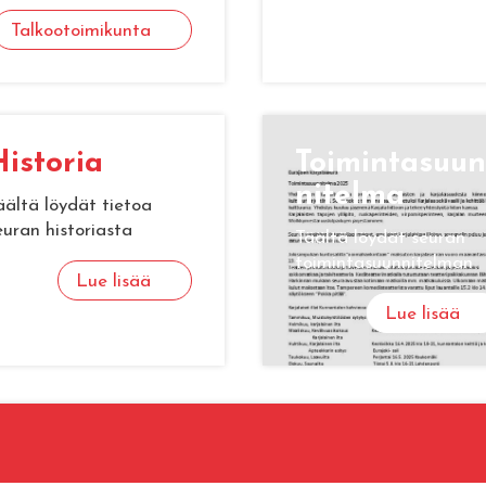
Talkootoimikunta
is­to­ria
Toi­min­ta­suun
ni­tel­ma
äältä löydät tietoa
euran historiasta
Täältä löydät seuran
toimintasuunnitelman
Lue lisää
Lue lisää