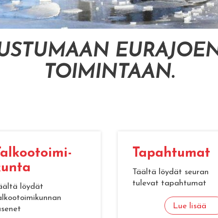
TUSTUMAAN EURAJOEN
TOIMINTAAN
.
al­koo­toi­mi­
Ta­pah­tu­mat
un­ta
Täältä löydät seuran
tulevat tapahtumat
äältä löydät
alkootoimikunnan
Lue lisää
äsenet