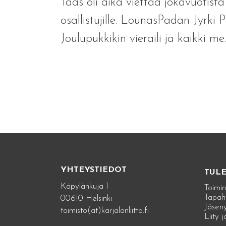
Taas oli aika viettää jokavuotista 
osallistujille. LounasPadan Jyrki 
Joulupukkikin vieraili ja kaikki me.
YHTEYSTIEDOT
TUL
Käpylänkuja 1
Toimin
Tapah
00610 Helsinki
Jäseny
toimisto(at)karjalanliitto.fi
Liity 