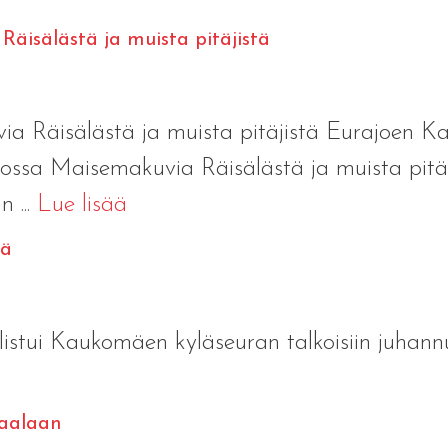
äisälästä ja muista pitäjistä
a Räisälästä ja muista pitäjistä Eurajoen Kar
ossa Maisemakuvia Räisälästä ja muista pitäj
 ...
Lue lisää
lä
listui Kaukomäen kyläseuran talkoisiin juhannu
raalaan