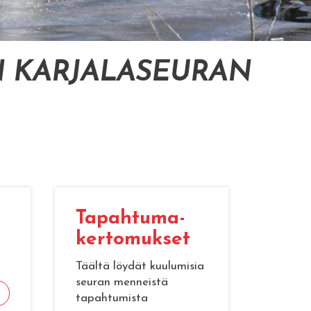
 KARJALASEURAN
Ta­pah­tu­ma­
ker­to­muk­set
Täältä löydät kuulumisia
seuran menneistä
tapahtumista