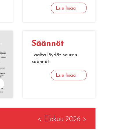
Lue lisää
­
Sään­nöt
Täältä löydät seuran
säännöt
Lue lisää
<
Elokuu 2026
>