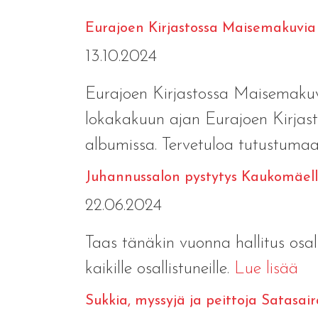
Eurajoen Kirjastossa Maisemakuvia R
13.10.2024
Eurajoen Kirjastossa Maisemakuvi
lokakakuun ajan Eurajoen Kirjast
albumissa. Tervetuloa tutustumaan
Juhannussalon pystytys Kaukomäel
22.06.2024
Taas tänäkin vuonna hallitus osal
kaikille osallistuneille.
Lue lisää
Sukkia, myssyjä ja peittoja Satasai