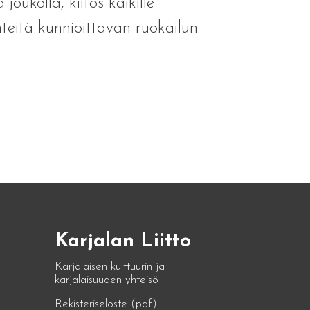
oukolla, kiitos kaikille
nteitä kunnioittavan ruokailun.
Karjalan Liitto
Karjalaisen kulttuurin ja
karjalaisuuden yhteisö
Rekisteriseloste (pdf)