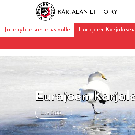
KARJALAN LIITTO RY
Jäsenyhteisön etusivulle
Eurajoen Karjalaseu
Eurajoen Karjal
Lue lisää