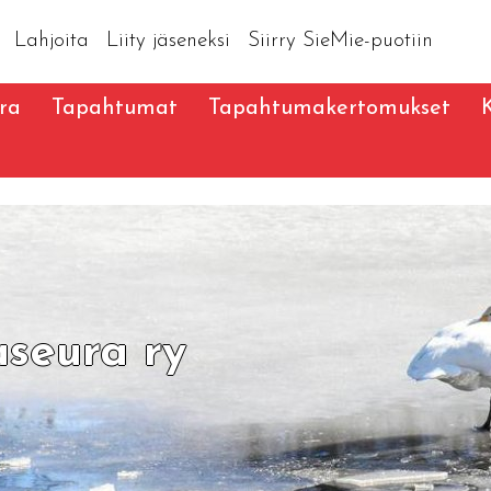
Lahjoita
Liity jäseneksi
Siirry SieMie-puotiin
ra
Tapahtumat
Tapahtumakertomukset
aseura ry