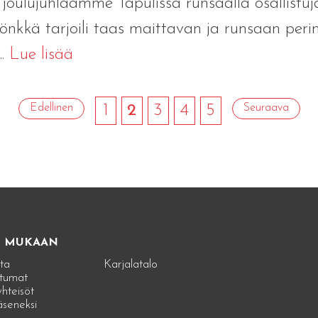
joulujuhlaamme Tapulissa runsaalla osallistuja j
Pönkkä tarjoili taas maittavan ja runsaan peri
..
Lue lisää
Edellinen
1
2
3
4
5
Seuraava
E MUKAAN
ta
Karjalatalo
tumat
hteisöt
jäseneksi