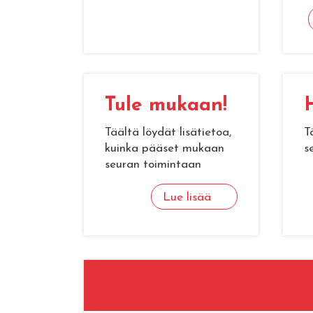
Tule mu­kaan!
H
Täältä löydät lisätietoa,
T
kuinka pääset mukaan
s
seuran toimintaan
Lue lisää