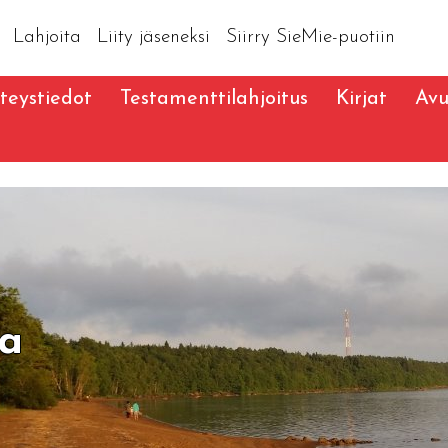
Lahjoita
Liity jäseneksi
Siirry SieMie-puotiin
teystiedot
Testamenttilahjoitus
Kirjat
Avu
ta