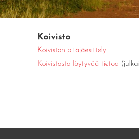
Koivisto
Koiviston pitäjäesittely
Koivistosta löytyvää tietoa
(julka