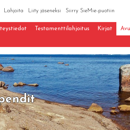
Lahjoita
Liity jäseneksi
Siirry SieMie-puotiin
teystiedot
Testamenttilahjoitus
Kirjat
Avu
ipendit