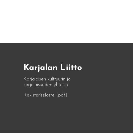
Karjalan Liitto
Karjalaisen kulttuurin ja
karjalaisuuden yhteisö
Rekisteriseloste (pdf)