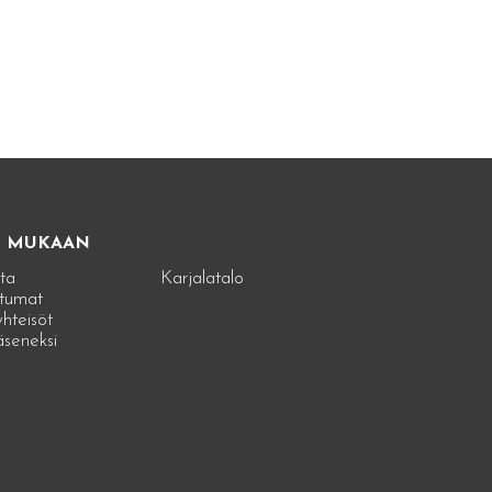
E MUKAAN
ta
Karjalatalo
tumat
hteisöt
jäseneksi