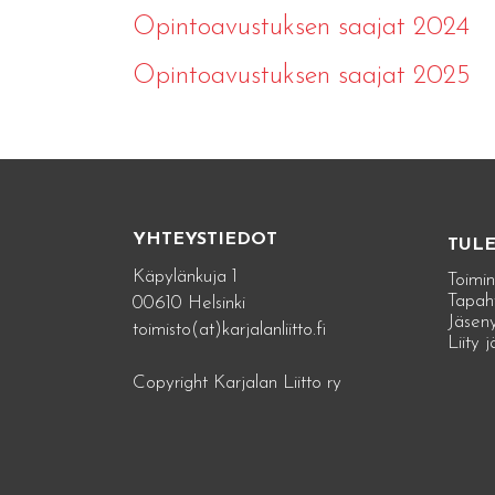
Opintoavustuksen saajat 2024
Opintoavustuksen saajat 2025
YHTEYSTIEDOT
TUL
Käpylänkuja 1
Toimin
Tapah
00610 Helsinki
Jäseny
toimisto(at)karjalanliitto.fi
Liity 
Copyright Karjalan Liitto ry