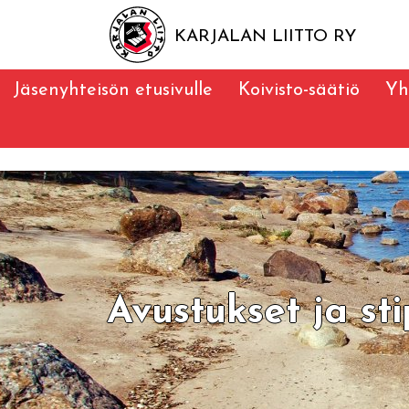
KARJALAN LIITTO RY
Jäsenyhteisön etusivulle
Koivisto-säätiö
Yh
Avustukset ja st