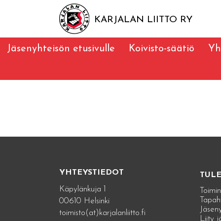
KARJALAN LIITTO RY
Jäsenyhteisön etusivulle
Koivisto-säätiö
Yh
YHTEYSTIEDOT
TUL
Käpylänkuja 1
Toimin
Tapah
00610 Helsinki
Jäseny
toimisto(at)karjalanliitto.fi
Liity 