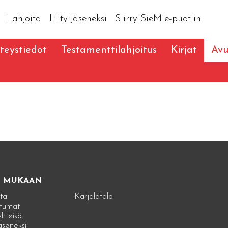
Lahjoita
Liity jäseneksi
Siirry SieMie-puotiin
teystiedot
Testamenttilahjoitus
Kirjat
Avu
E MUKAAN
ta
Karjalatalo
tumat
hteisöt
jäseneksi