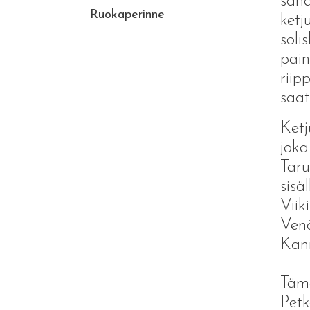
sana
Ruokaperinne
ketj
solis
pain
riip
saat
Ketj
joka
Taru
sisä
Viik
Venä
Kann
Tämä
Petk