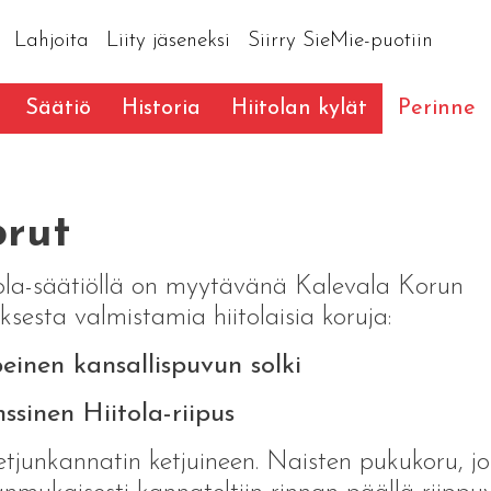
Lahjoita
Liity jäseneksi
Siirry SieMie-puotiin
Säätiö
Historia
Hiitolan kylät
Perinne
rut
ola-säätiöllä on myytävänä Kalevala Korun
uksesta valmistamia hiitolaisia koruja:
einen kansallispuvun solki
ssinen Hiitola-riipus
ketjunkannatin ketjuineen. Naisten pukukoru, jo