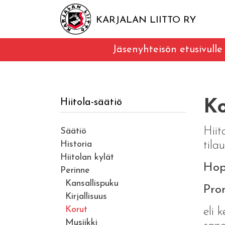
KARJALAN LIITTO RY
Jäsenyhteisön etusivulle
Hiitola-säätiö
Ko
Hiit
Säätiö
Historia
tila
Hiitolan kylät
Hop
Perinne
Kansallispuku
Pron
Kirjallisuus
Korut
eli 
Musiikki