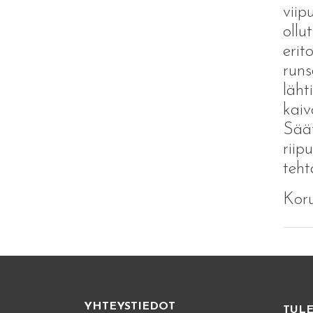
viip
ollu
erit
runs
läht
kaiv
Säät
riip
teht
Kor
YHTEYSTIEDOT
TUL