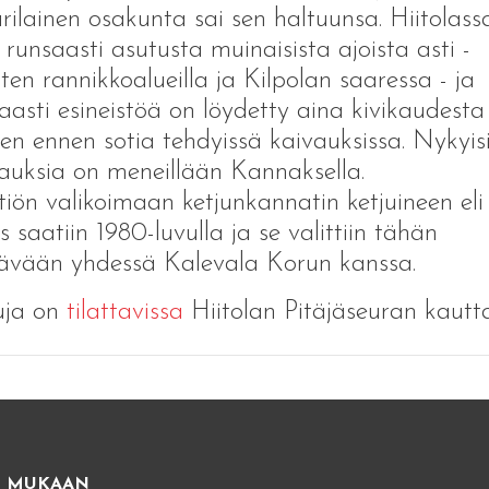
urilainen osakunta sai sen haltuunsa. Hiitolass
t runsaasti asutusta muinaisista ajoista asti -
oten rannikkoalueilla ja Kilpolan saaressa - ja
aasti esineistöä on löydetty aina kivikaudesta
ien ennen sotia tehdyissä kaivauksissa. Nykyis
auksia on meneillään Kannaksella.
iön valikoimaan ketjunkannatin ketjuineen eli
us saatiin 1980-luvulla ja se valittiin tähän
ävään yhdessä Kalevala Korun kanssa.
uja on
tilattavissa
Hiitolan Pitäjäseuran kautt
E MUKAAN