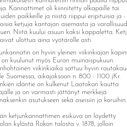
nmukaisesti kannateltiin rinnan päällä riippu
uja. Kannattimet oli kiinnitetty olkapäille tai
luiden paikkeille ja niistä riippui eripituisia ja -
oisia ketjuja kantajan asemasta ja varallisuu
puen. Niitä kuului asuun kaksi kappaletta. Ketj
oivat ulottua aina vyötärölle asti.
unkannatin on hyvin yleinen viikinkiajan kapin
 on kuulunut myös Euran muinaispukuun.
nhohtoinen viikinkiaika sattuu hyvin rautaka
lle Suomessa, aikajaksoon n. 800 - 1100 jKr.
inkien idäntie on kulkenut Laatokan kautta
jälle ja on varmasti jättänyt merkkejä
aksenkin asutukseen sekä aseisiin ja koruihin.
n ketjunkannattimen esikuva on löydetty
olan kylästä Rokon talosta v. 1878, jolloin