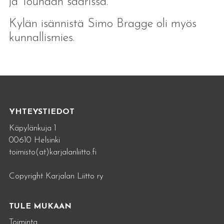
ja Tounaan saarissa.
Kylän isännistä Simo Bragge oli myös
kunnallismies.
YHTEYSTIEDOT
Käpylänkuja 1
00610 Helsinki
toimisto(at)karjalanliitto.fi
Copyright Karjalan Liitto ry
TULE MUKAAN
Toiminta