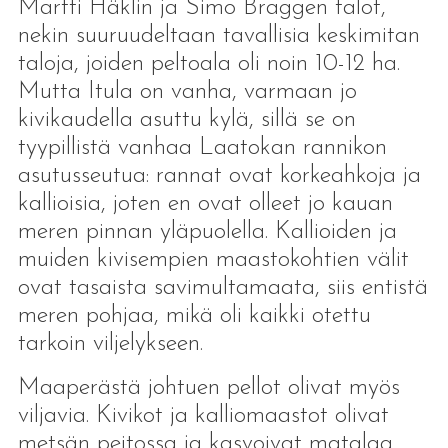
Martti Häklin ja Simo Braggen talot,
nekin suuruudeltaan tavallisia keskimitan
taloja, joiden peltoala oli noin 10-12 ha.
Mutta Itula on vanha, varmaan jo
kivikaudella asuttu kylä, sillä se on
tyypillistä vanhaa Laatokan rannikon
asutusseutua: rannat ovat korkeahkoja ja
kallioisia, joten en ovat olleet jo kauan
meren pinnan yläpuolella. Kallioiden ja
muiden kivisempien maastokohtien välit
ovat tasaista savimultamaata, siis entistä
meren pohjaa, mikä oli kaikki otettu
tarkoin viljelykseen.
Maaperästä johtuen pellot olivat myös
viljavia. Kivikot ja kalliomaastot olivat
metsän peitossa ja kasvoivat matalaa