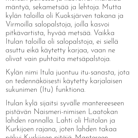
mäntyä, sekametsää ja lehtoja. Mutta
kylän taloilla oli Kuoksjärven takana ja
Virmoilla salopalstoja, joilla kasvoi
pitkävartista, hyvää metsää. Vaikka
Itulan taloilla oli salopalstoja, ei siellä
asuttu eikä käytetty karjaa, vaan ne
olivat vain puhtaita metsäpalstoja.
Kylän nimi Itula juontuu itu-sanasta, jota
on tedennäköisesti käytetty karjalaisen
sukunimen (Itu) funktiona.
Itulan kylä sijaitsi syvälle mantereeseen
pistävän Naismeri-nimisen Laatokan
lahden rannalla. Lahti oli Hiitolan ja
Kurkijoen rajana, joten lahden takaa
näkyi Kurkijoen pitäjä. Mantereen