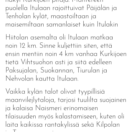
puolella Itulaan rajoittuivat Päijälän ja
Tenholan kylät, maastoiltaan ja
maisemiltaan samanlaiset kuin Itulakin
Hiitolan asemalta oli Itulaan matkaa
noin 12 km. Sinne kuljettiin siten, että
ensin mentiin noin 4 km vanhaa Kurkijoen
tietä Vihtsuohon asti ja siitä edelleen
Paksujalan, Suokannan, Tiurulan ja
Nehvolan kautta Itulaan.
Vaikka kylän talot olivat tyypillisiä
maanvilejlytaloja, tarjosi tuulilta suojainen
ja kalaisa Naismeri erinomaisen
tilaisuuden myös kalastamiseen, kuten oli
laita kaikissa rantakylissä sekä Kilpolan