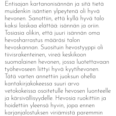
Entisajan kartanonisännän ja sitä tietä
muidenkin isäntien ylpeytenä oli hyvä
hevonen. Sanottiin, että kyllä hyvä talo
kaksi laiskaa elättää: isännän ja oriin.
Tosiasia olikin, että juuri isännän oma
hevosharrastus määräsi talon
hevoskannan. Suosituin hevostyyppi oli
tiivisrakenteinen, vireä keskikoon
suomalainen hevonen, jossa luotettavaan
työhevoseen liittyi hyvä kyytihevonen.
Tätä varten annettiin juoksun ohella
kantakirjakokeessa suuri arvo
vetokokeissa osoitetulle hevosen luonteelle
ja kärsivällisyydelle. Hevosia ruokittiin ja
hoidettiin yleensä hyvin, jopa ennen
karjanjalostuksen viriämistä paremmin