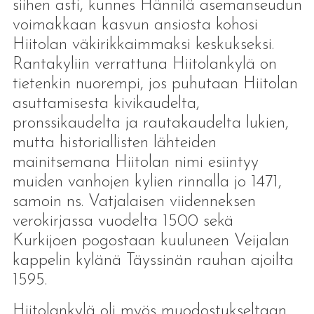
siihen asti, kunnes Hännilä asemanseudun
voimakkaan kasvun ansiosta kohosi
Hiitolan väkirikkaimmaksi keskukseksi.
Rantakyliin verrattuna Hiitolankylä on
tietenkin nuorempi, jos puhutaan Hiitolan
asuttamisesta kivikaudelta,
pronssikaudelta ja rautakaudelta lukien,
mutta historiallisten lähteiden
mainitsemana Hiitolan nimi esiintyy
muiden vanhojen kylien rinnalla jo 1471,
samoin ns. Vatjalaisen viidenneksen
verokirjassa vuodelta 1500 sekä
Kurkijoen pogostaan kuuluneen Veijalan
kappelin kylänä Täyssinän rauhan ajoilta
1595.
Hiitolankylä oli myös muodostukseltaan