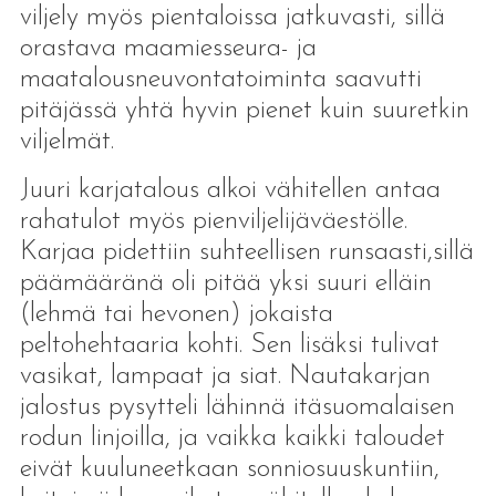
viljely myös pientaloissa jatkuvasti, sillä
orastava maamiesseura- ja
maatalousneuvontatoiminta saavutti
pitäjässä yhtä hyvin pienet kuin suuretkin
viljelmät.
Juuri karjatalous alkoi vähitellen antaa
rahatulot myös pienviljelijäväestölle.
Karjaa pidettiin suhteellisen runsaasti,sillä
päämääränä oli pitää yksi suuri elläin
(lehmä tai hevonen) jokaista
peltohehtaaria kohti. Sen lisäksi tulivat
vasikat, lampaat ja siat. Nautakarjan
jalostus pysytteli lähinnä itäsuomalaisen
rodun linjoilla, ja vaikka kaikki taloudet
eivät kuuluneetkaan sonniosuuskuntiin,