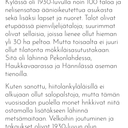
Kylässä oli 1930-luvulla noin 100 taloa ja
nelisensataa äänioikeutettua asukasta
sekä lisäksi lapset ja nuoret. Talot olivat
etupäässä pienviljelijätaloja; suurimmat
olivat sellaisia, joissa lienee ollut hieman
yli 30 ha peltoa. Mutta toisaalta ei juuri
ollut tilatonta mökkiläisasutustakaan.
Sitä oli lähinnä Pekonlahdessa,
Haukkavaarassa ja Hännilässä aseman
tienoilla.
Kuten sanottu, hiitolankyläläisillä ei
alkujaan ollut salopalstoja, mutta tämän
vuosisadan puolella monet hnkkivat niitä
ostamalla lisätäkseen lähinnä
metsämaitaan. Velkoihin joutuminen ja
takaukset olivat 1930-luvun alun