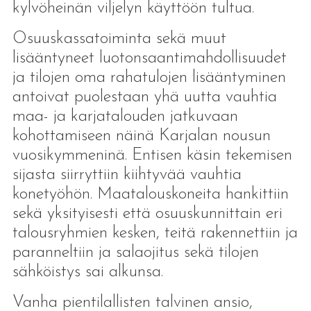
kylvöheinän viljelyn käyttöön tultua.
Osuuskassatoiminta sekä muut
lisääntyneet luotonsaantimahdollisuudet
ja tilojen oma rahatulojen lisääntyminen
antoivat puolestaan yhä uutta vauhtia
maa- ja karjatalouden jatkuvaan
kohottamiseen näinä Karjalan nousun
vuosikymmeninä. Entisen käsin tekemisen
sijasta siirryttiin kiihtyvää vauhtia
konetyöhön. Maatalouskoneita hankittiin
sekä yksityisesti että osuuskunnittain eri
talousryhmien kesken, teitä rakennettiin ja
paranneltiin ja salaojitus sekä tilojen
sähköistys sai alkunsa.
Vanha pientilallisten talvinen ansio,