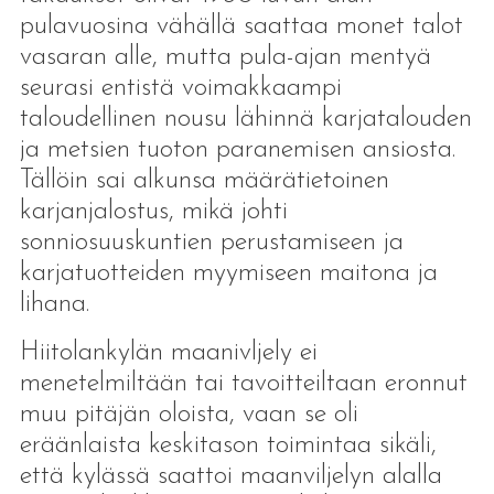
pulavuosina vähällä saattaa monet talot
vasaran alle, mutta pula-ajan mentyä
seurasi entistä voimakkaampi
taloudellinen nousu lähinnä karjatalouden
ja metsien tuoton paranemisen ansiosta.
Tällöin sai alkunsa määrätietoinen
karjanjalostus, mikä johti
sonniosuuskuntien perustamiseen ja
karjatuotteiden myymiseen maitona ja
lihana.
Hiitolankylän maanivljely ei
menetelmiltään tai tavoitteiltaan eronnut
muu pitäjän oloista, vaan se oli
eräänlaista keskitason toimintaa sikäli,
että kylässä saattoi maanviljelyn alalla