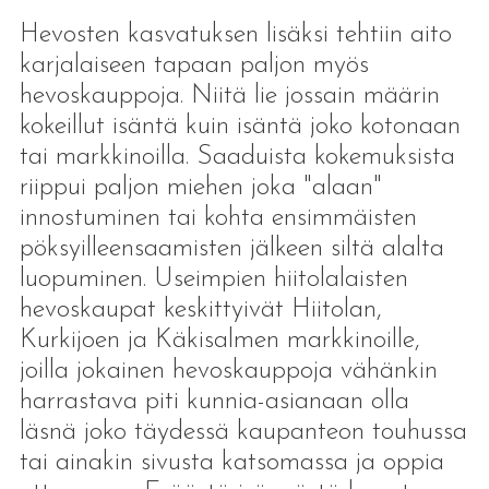
Hevosten kasvatuksen lisäksi tehtiin aito
karjalaiseen tapaan paljon myös
hevoskauppoja. Niitä lie jossain määrin
kokeillut isäntä kuin isäntä joko kotonaan
tai markkinoilla. Saaduista kokemuksista
riippui paljon miehen joka "alaan"
innostuminen tai kohta ensimmäisten
pöksyilleensaamisten jälkeen siltä alalta
luopuminen. Useimpien hiitolalaisten
hevoskaupat keskittyivät Hiitolan,
Kurkijoen ja Käkisalmen markkinoille,
joilla jokainen hevoskauppoja vähänkin
harrastava piti kunnia-asianaan olla
läsnä joko täydessä kaupanteon touhussa
tai ainakin sivusta katsomassa ja oppia