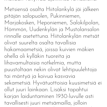
Metsiensä osalta Hiitolankylä jäi jälkeen
pitäjän salopuolen, Pukinniemen,
Marjakosken, Heponiemen, Salokilpolan,
Hömmön, Uudenkylän ja Mustolansalon
rinnalle asetettuna. Hiitolankylän metsät
olivat suurelta osalta tavallisia
hakamaametsiä, joissa kuivien mäkien
ohella oli kylläkin tuoreita ja
lihavamultaisia notkelmia, mutta
puustoltaan nekin olivat lehtipuulehtoja
tai mäntyä ja koivua kasvavia
sekametsiä. Hyvätuottoisia kuusimetsiä ei
ollut juuri lainkaan. Lisäksi tapahtui
karjan laiduntaminen 1930-luvulle asti
tavallisesti juuri metsämailla, jolloin