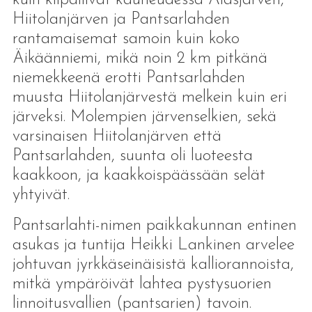
Hiitolanjärven ja Pantsarlahden
rantamaisemat samoin kuin koko
Äikäänniemi, mikä noin 2 km pitkänä
niemekkeenä erotti Pantsarlahden
muusta Hiitolanjärvestä melkein kuin eri
järveksi. Molempien järvenselkien, sekä
varsinaisen Hiitolanjärven että
Pantsarlahden, suunta oli luoteesta
kaakkoon, ja kaakkoispäässään selät
yhtyivät.
Pantsarlahti-nimen paikkakunnan entinen
asukas ja tuntija Heikki Lankinen arvelee
johtuvan jyrkkäseinäisistä kalliorannoista,
mitkä ympäröivät lahtea pystysuorien
linnoitusvallien (pantsarien) tavoin.