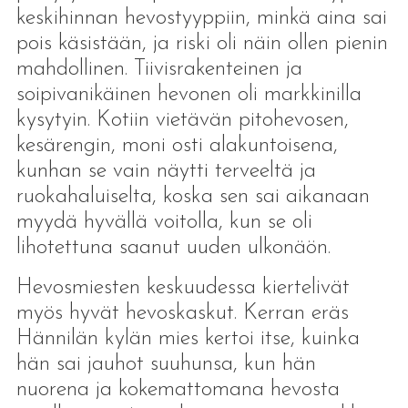
keskihinnan hevostyyppiin, minkä aina sai
pois käsistään, ja riski oli näin ollen pienin
mahdollinen. Tiivisrakenteinen ja
soipivanikäinen hevonen oli markkinilla
kysytyin. Kotiin vietävän pitohevosen,
kesärengin, moni osti alakuntoisena,
kunhan se vain näytti terveeltä ja
ruokahaluiselta, koska sen sai aikanaan
myydä hyvällä voitolla, kun se oli
lihotettuna saanut uuden ulkonäön.
Hevosmiesten keskuudessa kiertelivät
myös hyvät hevoskaskut. Kerran eräs
Hännilän kylän mies kertoi itse, kuinka
hän sai jauhot suuhunsa, kun hän
nuorena ja kokemattomana hevosta