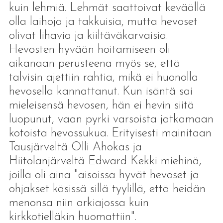
kuin lehmiä. Lehmät saattoivat keväällä
olla laihoja ja takkuisia, mutta hevoset
olivat lihavia ja kiiltäväkarvaisia.
Hevosten hyvään hoitamiseen oli
aikanaan perusteena myös se, että
talvisin ajettiin rahtia, mikä ei huonolla
hevosella kannattanut. Kun isäntä sai
mieleisensä hevosen, hän ei hevin siitä
luopunut, vaan pyrki varsoista jatkamaan
kotoista hevossukua. Erityisesti mainitaan
Tausjärveltä Olli Ahokas ja
Hiitolanjärveltä Edward Kekki miehinä,
joilla oli aina "aisoissa hyvät hevoset ja
ohjakset käsissä sillä tyylillä, että heidän
menonsa niin arkiajossa kuin
kirkkotielläkin huomattiin".