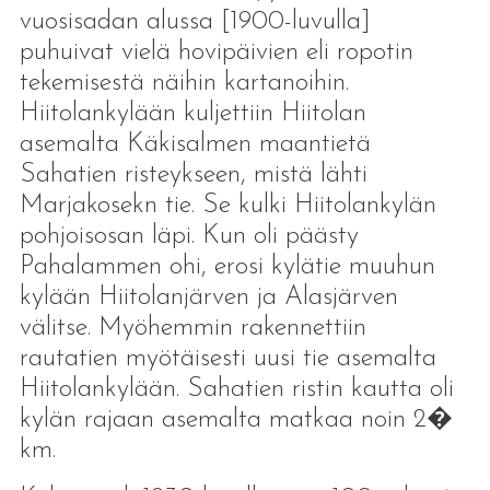
vuosisadan alussa [1900-luvulla]
puhuivat vielä hovipäivien eli ropotin
tekemisestä näihin kartanoihin.
Hiitolankylään kuljettiin Hiitolan
asemalta Käkisalmen maantietä
Sahatien risteykseen, mistä lähti
Marjakosekn tie. Se kulki Hiitolankylän
pohjoisosan läpi. Kun oli päästy
Pahalammen ohi, erosi kylätie muuhun
kylään Hiitolanjärven ja Alasjärven
välitse. Myöhemmin rakennettiin
rautatien myötäisesti uusi tie asemalta
Hiitolankylään. Sahatien ristin kautta oli
kylän rajaan asemalta matkaa noin 2�
km.