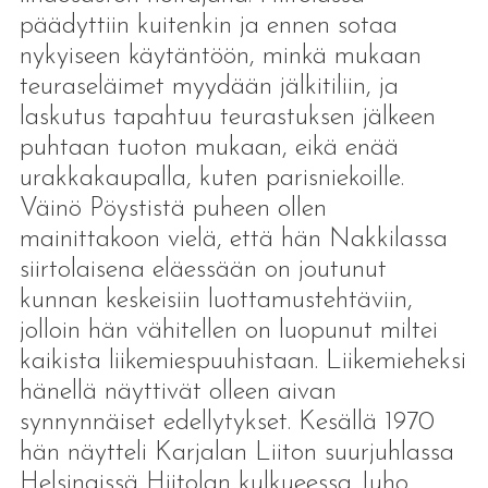
päädyttiin kuitenkin ja ennen sotaa
nykyiseen käytäntöön, minkä mukaan
teuraseläimet myydään jälkitiliin, ja
laskutus tapahtuu teurastuksen jälkeen
puhtaan tuoton mukaan, eikä enää
urakkakaupalla, kuten parisniekoille.
Väinö Pöystistä puheen ollen
mainittakoon vielä, että hän Nakkilassa
siirtolaisena eläessään on joutunut
kunnan keskeisiin luottamustehtäviin,
jolloin hän vähitellen on luopunut miltei
kaikista liikemiespuuhistaan. Liikemieheksi
hänellä näyttivät olleen aivan
synnynnäiset edellytykset. Kesällä 1970
hän näytteli Karjalan Liiton suurjuhlassa
Helsingissä Hiitolan kulkueessa Juho