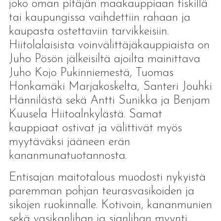
joko oman pitäjän maakauppiaan tiskillä
tai kaupungissa vaihdettiin rahaan ja
kaupasta ostettaviin tarvikkeisiin.
Hiitolalaisista voinvälittäjäkauppiaista on
Juho Pösön jälkeisiltä ajoilta mainittava
Juho Kojo Pukinniemestä, Tuomas
Honkamäki Marjakoskelta, Santeri Jouhki
Hännilästä sekä Antti Sunikka ja Benjam
Kuusela Hiitoalnkylästä. Samat
kauppiaat ostivat ja välittivät myös
myytäväksi jääneen erän
kananmunatuotannosta.
Entisajan maitotalous muodosti nykyistä
paremman pohjan teurasvasikoiden ja
sikojen ruokinnalle. Kotivoin, kananmunien
sekä vasikanlihan ja sianlihan myynti