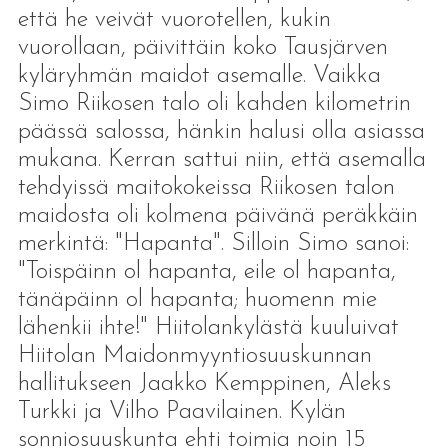
että he veivät vuorotellen, kukin
vuorollaan, päivittäin koko Tausjärven
kyläryhmän maidot asemalle. Vaikka
Simo Riikosen talo oli kahden kilometrin
päässä salossa, hänkin halusi olla asiassa
mukana. Kerran sattui niin, että asemalla
tehdyissä maitokokeissa Riikosen talon
maidosta oli kolmena päivänä peräkkäin
merkintä: "Hapanta". Silloin Simo sanoi:
"Toispäinn ol hapanta, eile ol hapanta,
tänäpäinn ol hapanta; huomenn mie
lähenkii ihte!" Hiitolankylästä kuuluivat
Hiitolan Maidonmyyntiosuuskunnan
hallitukseen Jaakko Kemppinen, Aleks
Turkki ja Vilho Paavilainen. Kylän
sonniosuuskunta ehti toimia noin 15