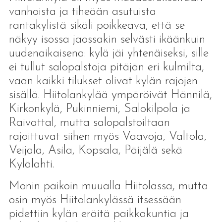
vanhoista ja tiheään asutuista
rantakylistä sikäli poikkeava, että se
näkyy isossa jaossakin selvästi ikäänkuin
uudenaikaisena: kylä jäi yhtenäiseksi, sille
ei tullut salopalstoja pitäjän eri kulmilta,
vaan kaikki tilukset olivat kylän rajojen
sisällä. Hiitolankylää ympäröivät Hännilä,
Kirkonkylä, Pukinniemi, Salokilpola ja
Raivattal, mutta salopalstoiltaan
rajoittuvat siihen myös Vaavoja, Valtola,
Veijala, Asila, Kopsala, Päijälä sekä
Kylälahti.
Monin paikoin muualla Hiitolassa, mutta
osin myös Hiitolankylässä itsessään
pidettiin kylän eräitä paikkakuntia ja