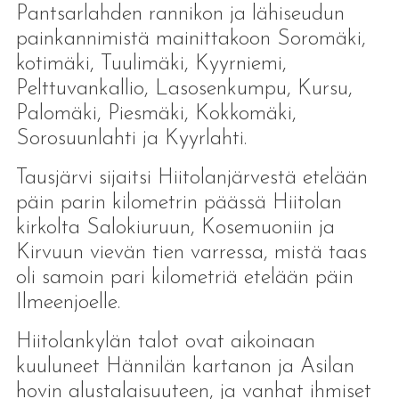
Pantsarlahden rannikon ja lähiseudun
painkannimistä mainittakoon Soromäki,
kotimäki, Tuulimäki, Kyyrniemi,
Pelttuvankallio, Lasosenkumpu, Kursu,
Palomäki, Piesmäki, Kokkomäki,
Sorosuunlahti ja Kyyrlahti.
Tausjärvi sijaitsi Hiitolanjärvestä etelään
päin parin kilometrin päässä Hiitolan
kirkolta Salokiuruun, Kosemuoniin ja
Kirvuun vievän tien varressa, mistä taas
oli samoin pari kilometriä etelään päin
Ilmeenjoelle.
Hiitolankylän talot ovat aikoinaan
kuuluneet Hännilän kartanon ja Asilan
hovin alustalaisuuteen, ja vanhat ihmiset