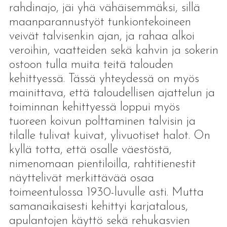
rahdinajo, jäi yhä vähäisemmäksi, sillä
maanparannustyöt tunkiontekoineen
veivät talvisenkin ajan, ja rahaa alkoi
veroihin, vaatteiden sekä kahvin ja sokerin
ostoon tulla muita teitä talouden
kehittyessä. Tässä yhteydessä on myös
mainittava, että taloudellisen ajattelun ja
toiminnan kehittyessä loppui myös
tuoreen koivun polttaminen talvisin ja
tilalle tulivat kuivat, ylivuotiset halot. On
kyllä totta, että osalle väestöstä,
nimenomaan pientiloilla, rahtitienestit
näyttelivät merkittävää osaa
toimeentulossa 1930-luvulle asti. Mutta
samanaikaisesti kehittyi karjatalous,
apulantojen käyttö sekä rehukasvien