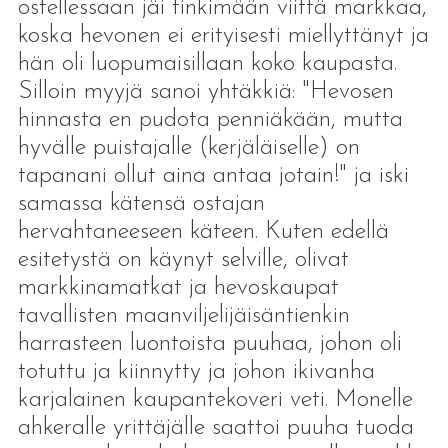
ostellessaan jäi tinkimään viittä markkaa,
koska hevonen ei erityisesti miellyttänyt ja
hän oli luopumaisillaan koko kaupasta.
Silloin myyjä sanoi yhtäkkiä: "Hevosen
hinnasta en pudota penniäkään, mutta
hyvälle puistajalle (kerjäläiselle) on
tapanani ollut aina antaa jotain!" ja iski
samassa kätensä ostajan
hervahtaneeseen käteen. Kuten edellä
esitetystä on käynyt selville, olivat
markkinamatkat ja hevoskaupat
tavallisten maanviljelijäisäntienkin
harrasteen luontoista puuhaa, johon oli
totuttu ja kiinnytty ja johon ikivanha
karjalainen kaupantekoveri veti. Monelle
ahkeralle yrittäjälle saattoi puuha tuoda