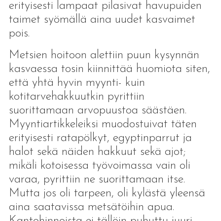
erityisesti lampaat pilasivat havupuiden
taimet syömällä aina uudet kasvaimet
pois.
Metsien hoitoon alettiin puun kysynnän
kasvaessa tosin kiinnittää huomiota siten,
että yhtä hyvin myynti- kuin
kotitarvehakkuutkin pyrittiin
suorittamaan arvopuustoa säästäen.
Myyntiartikkeleiksi muodostuivat täten
erityisesti ratapölkyt, egyptinparrut ja
halot sekä näiden hakkuut sekä ajot;
mikäli kotoisessa työvoimassa vain oli
varaa, pyrittiin ne suorittamaan itse.
Mutta jos oli tarpeen, oli kylästä yleensä
aina saatavissa metsätöihin apua.
Kantohinnoista ei tällöin puhuttu juuri