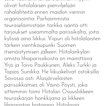
olivat hiitolalaisen pienviljelijän
rahalähteitä ennen maidon viennin
organisointia. Parhaimmista
teuraseläimistään tarkka isäntä otti
tarjoukset useammalta parissikalta, joita
kylissä aina liikkui. Viipuri oli hiitolalaisten
tärkein vientikaupunki Suomen
itsenäistymisen jälkeen. Hiitolankylän
omista lihaparissikoista on mainittava
Yrjö ja Toivo Paukkunen, Aleks Turkki ja
Topias Sunikka. He liikuskelivat ostoksilla
Savossa asti. Alasjärveläisten
parissikkamies oli Väinö Pöysti, joka
sittemmin toimi Hiitolan Osuusliikkeen
teuraskarjan hankkijana ja liikkeen
lihaosaston hoitajana. Hiitolassa