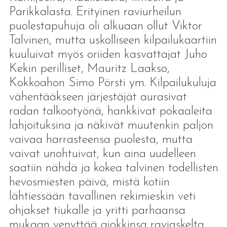
Parikkalasta. Erityinen raviurheilun
puolestapuhuja oli alkuaan ollut Viktor
Talvinen, mutta uskolliseen kilpailukaartiin
kuuluivat myös oriiden kasvattajat Juho
Kekin perilliset, Mauritz Laakso,
Kokkoahon Simo Pörsti ym. Kilpailukuluja
vähentääkseen järjestäjät aurasivat
radan talkootyönä, hankkivat pokaaleita
lahjoituksina ja näkivät muutenkin paljon
vaivaa harrasteensa puolesta, mutta
vaivat unohtuivat, kun aina uudelleen
saatiin nähdä ja kokea talvinen todellisten
hevosmiesten päivä, mistä kotiin
lähtiessään tavallinen rekimieskin veti
ohjakset tiukalle ja yritti parhaansa
mukaan venyttää ajokkinsa raviaskelta.