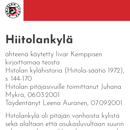
Hiitolankylä
ähteenä käytetty Iivar Kemppisen
kirjoittamaa teosta
Hiitolan kylähistoria (Hiitola-säätiö 1972),
s. 144-170
Hiitolan pitäjäsivuille toimittanut Juhana
Mykrä, 06.03.2001
Täydentänyt Leena Auranen, 07.09.2001
Hiitolankylä oli pitäjän vanhoista kylistä
sekä alaltaan että asukasluvultaan suurin