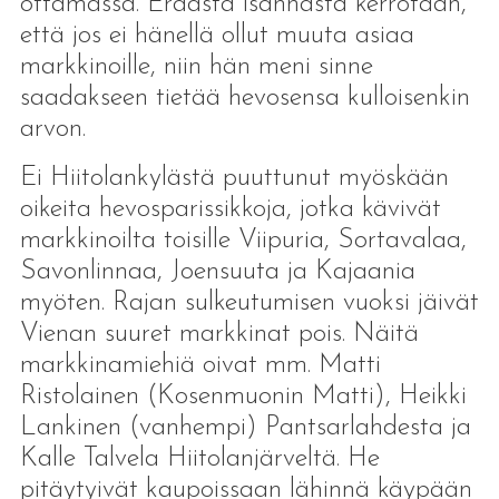
ottamassa. Eräästä isännästä kerrotaan,
että jos ei hänellä ollut muuta asiaa
markkinoille, niin hän meni sinne
saadakseen tietää hevosensa kulloisenkin
arvon.
Ei Hiitolankylästä puuttunut myöskään
oikeita hevosparissikkoja, jotka kävivät
markkinoilta toisille Viipuria, Sortavalaa,
Savonlinnaa, Joensuuta ja Kajaania
myöten. Rajan sulkeutumisen vuoksi jäivät
Vienan suuret markkinat pois. Näitä
markkinamiehiä oivat mm. Matti
Ristolainen (Kosenmuonin Matti), Heikki
Lankinen (vanhempi) Pantsarlahdesta ja
Kalle Talvela Hiitolanjärveltä. He
pitäytyivät kaupoissaan lähinnä käypään