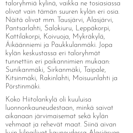
taloryhmiä kylinä, vaikka ne tosiasiassa
olivat vain tämän suuren kylän eri osia.
Näitä olivat mm. Tausjärvi, Alasjärvi,
Pantsarlahti, Salokiuru, Leppäkorpi,
Kattilakorpi, Koivuoja, Mykräkylä,
Äikäänniemi ja Paukkulanmäki. Jopa
kylän keskustassa eri taloryhmät
tunnettiin eri paikannimien mukaan:
Sunikanmäki, Sirkanmäki, Taipale,
Kitsinmäki, Rakinlahti, Moisuunlahti ja
Pörstinmäki.
Koko Hiitolankylä oli kuuluisa
luonnonkauneudestaan, minkä saivat
aikanaan järvimaisemat sekä kylän
vehmaat ja rehevät maat. Siinä aivan
kuin kilpailivat kauneudessa Alasjärven,