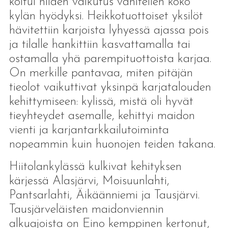
koitui niiden vaikutus vähitellen koko
kylän hyödyksi. Heikkotuottoiset yksilöt
hävitettiin karjoista lyhyessä ajassa pois
ja tilalle hankittiin kasvattamalla tai
ostamalla yhä parempituottoista karjaa.
On merkille pantavaa, miten pitäjän
tieolot vaikuttivat yksinpä karjatalouden
kehittymiseen: kylissä, mistä oli hyvät
tieyhteydet asemalle, kehittyi maidon
vienti ja karjantarkkailutoiminta
nopeammin kuin huonojen teiden takana.
Hiitolankylässä kulkivat kehityksen
kärjessä Alasjärvi, Moisuunlahti,
Pantsarlahti, Äikäänniemi ja Tausjärvi.
Tausjärveläisten maidonviennin
alkuajoista on Eino kemppinen kertonut,