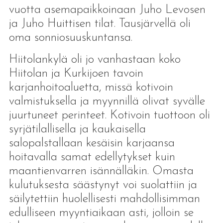
vuotta asemapaikkoinaan Juho Levosen
ja Juho Huittisen tilat. Tausjärvellä oli
oma sonniosuuskuntansa.
Hiitolankylä oli jo vanhastaan koko
Hiitolan ja Kurkijoen tavoin
karjanhoitoaluetta, missä kotivoin
valmistuksella ja myynnillä olivat syvälle
juurtuneet perinteet. Kotivoin tuottoon oli
syrjätilallisella ja kaukaisella
salopalstallaan kesäisin karjaansa
hoitavalla samat edellytykset kuin
maantienvarren isännälläkin. Omasta
kulutuksesta säästynyt voi suolattiin ja
säilytettiin huolellisesti mahdollisimman
edulliseen myyntiaikaan asti, jolloin se