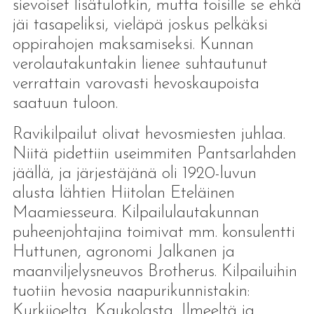
sievoiset lisätulotkin, mutta toisille se ehkä
jäi tasapeliksi, vieläpä joskus pelkäksi
oppirahojen maksamiseksi. Kunnan
verolautakuntakin lienee suhtautunut
verrattain varovasti hevoskaupoista
saatuun tuloon.
Ravikilpailut olivat hevosmiesten juhlaa.
Niitä pidettiin useimmiten Pantsarlahden
jäällä, ja järjestäjänä oli 1920-luvun
alusta lähtien Hiitolan Eteläinen
Maamiesseura. Kilpailulautakunnan
puheenjohtajina toimivat mm. konsulentti
Huttunen, agronomi Jalkanen ja
maanviljelysneuvos Brotherus. Kilpailuihin
tuotiin hevosia naapurikunnistakin:
Kurkijoelta, Kaukolasta, Ilmeeltä ja