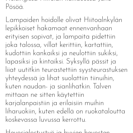
Pösöä.
Lampaiden hoidolle olivat Hiitoalnkylän
lepikkoiset hakamaat ennenvanhaan
erityisen sopivat, ja lampaita pidettiin
joka talossa, villat kerittiin, kartattiin,
kudottiin kankaiksi ja neulottiin sukiksi,
lapasiksi ja kintaiksi. Syksyllä pässit ja
liiat uutitkin teurastettiin syysteurastuksen
yhteydessä ja lihat suolattiin tiinuihin,
kuten naudan- ja sianlihatkin. Talven
mittaan ne sitten käytettiin
karjalanpaistiin ja erilaisiin muihin
liharuokiin, kuten edellä on ruokataloutta
koskevassa luvussa kerrottu.
Hevosjalostustyö ja hyvien hevosten