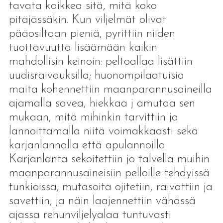
tavata kaikkea sitä, mitä koko
pitäjässäkin. Kun viljelmät olivat
pääosiltaan pieniä, pyrittiin niiden
tuottavuutta lisäämään kaikin
mahdollisin keinoin: peltoallaa lisättiin
uudisraivauksilla; huonompilaatuisia
maita kohennettiin maanparannusaineilla
ajamalla savea, hiekkaa j amutaa sen
mukaan, mitä mihinkin tarvittiin ja
lannoittamalla niitä voimakkaasti sekä
karjanlannalla että apulannoilla.
Karjanlanta sekoitettiin jo talvella muihin
maanparannusaineisiin pelloille tehdyissä
tunkioissa; mutasoita ojitetiin, raivattiin ja
savettiin, ja näin laajennettiin vähässä
ajassa rehunviljelyalaa tuntuvasti