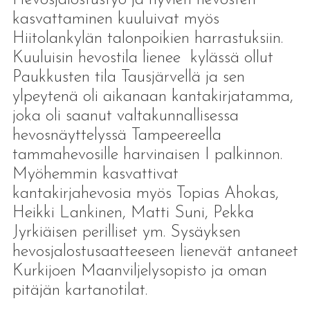
kasvattaminen kuuluivat myös
Hiitolankylän talonpoikien harrastuksiin.
Kuuluisin hevostila lienee kylässä ollut
Paukkusten tila Tausjärvellä ja sen
ylpeytenä oli aikanaan kantakirjatamma,
joka oli saanut valtakunnallisessa
hevosnäyttelyssä Tampeereella
tammahevosille harvinaisen I palkinnon.
Myöhemmin kasvattivat
kantakirjahevosia myös Topias Ahokas,
Heikki Lankinen, Matti Suni, Pekka
Jyrkiäisen perilliset ym. Sysäyksen
hevosjalostusaatteeseen lienevät antaneet
Kurkijoen Maanviljelysopisto ja oman
pitäjän kartanotilat.