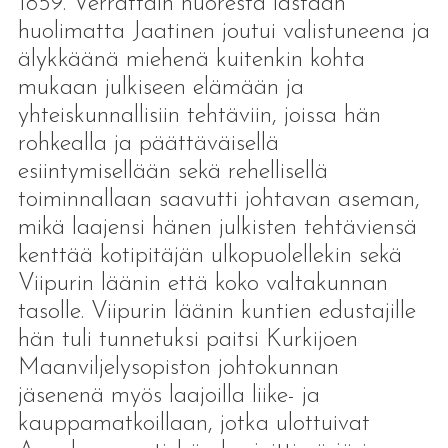
1859. Verrattain nuoresta iästään
huolimatta Jaatinen joutui valistuneena ja
älykkäänä miehenä kuitenkin kohta
mukaan julkiseen elämään ja
yhteiskunnallisiin tehtäviin, joissa hän
rohkealla ja päättäväisellä
esiintymisellään sekä rehellisellä
toiminnallaan saavutti johtavan aseman,
mikä laajensi hänen julkisten tehtäviensä
kenttää kotipitäjän ulkopuolellekin sekä
Viipurin läänin että koko valtakunnan
tasolle. Viipurin läänin kuntien edustajille
hän tuli tunnetuksi paitsi Kurkijoen
Maanviljelysopiston johtokunnan
jäsenenä myös laajoilla liike- ja
kauppamatkoillaan, jotka ulottuivat