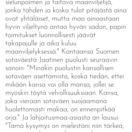
sielunpaimen ja taitava maanviljelijä,
jonka tähden ja koska tulot pitäjästä aina
ovat yhtäläiset, mutta maa ainoastaan
hyvin viljeltynä antaa hyvän sadon, papin
toimitukset luonnollisesti jäävät
takapajulle ja aika kuluu
maanviljelyksessä." Kantaansa Suomen
sotaväestä Jaatinen puolusti seuraavin
sanoin: "Minäkin puolustin kansallisen
sotaväen asettamista, koska tiedän, ettei
mikään kansa voi olla mansa, jollei se
myöskin täytä velvollisuuksiaan. Kansa,
joka vieraan sotaväen suojaamana
huolettomasti makaa, on ennenpitkää
orja." Ja lahjoitusmaa-asiasta än lausui:
"Tämä kysymys on mielestäni niin tärkeä,