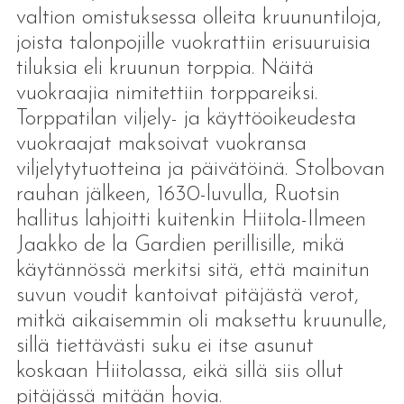
valtion omistuksessa olleita kruununtiloja,
joista talonpojille vuokrattiin erisuuruisia
tiluksia eli kruunun torppia. Näitä
vuokraajia nimitettiin torppareiksi.
Torppatilan viljely- ja käyttöoikeudesta
vuokraajat maksoivat vuokransa
viljelytytuotteina ja päivätöinä. Stolbovan
rauhan jälkeen, 1630-luvulla, Ruotsin
hallitus lahjoitti kuitenkin Hiitola-Ilmeen
Jaakko de la Gardien perillisille, mikä
käytännössä merkitsi sitä, että mainitun
suvun voudit kantoivat pitäjästä verot,
mitkä aikaisemmin oli maksettu kruunulle,
sillä tiettävästi suku ei itse asunut
koskaan Hiitolassa, eikä sillä siis ollut
pitäjässä mitään hovia.