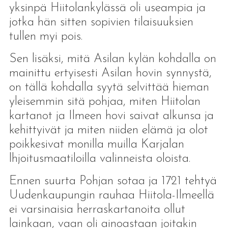
yksinpä Hiitolankylässä oli useampia ja
jotka hän sitten sopivien tilaisuuksien
tullen myi pois.
Sen lisäksi, mitä Asilan kylän kohdalla on
mainittu ertyisesti Asilan hovin synnystä,
on tällä kohdalla syytä selvittää hieman
yleisemmin sitä pohjaa, miten Hiitolan
kartanot ja Ilmeen hovi saivat alkunsa ja
kehittyivät ja miten niiden elämä ja olot
poikkesivat monilla muilla Karjalan
lhjoitusmaatiloilla valinneista oloista.
Ennen suurta Pohjan sotaa ja 1721 tehtyä
Uudenkaupungin rauhaa Hiitola-Ilmeellä
ei varsinaisia herraskartanoita ollut
lainkaan, vaan oli ainoastaan joitakin