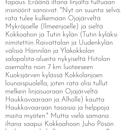
tapaus: Eräänä iltana linjalta tultuaan
insinöörit sanoivat: "Nyt on suunta selvä:
rata tulee kulkemaan Ojajärveltä
Mykräjoelle (Ilmeenjoelle) ja sieltä
Kokkoahon ja Tutin kylän (Tutin kyläksi
nimitettiin Raivattalan ja Uudenkylän
välisiä Hännilän ja Yläkokkolan
salopalsta-alueita nykyiseltä Hiitolan
asemalta noin 7 km luoteeseen
Kuoksjärven kylässä Kokkolanjoen
lounaispuolella, joten rata olisi tullut
melkein linjasuoraan Ojajärveltä
Haukkavaaraan ja Alholle) kautta
Haukkavaaraan tasaisia ja helppoja
maita myöten." Mutta vielä samana
iltana saapui Kokkoahoon Juho Pösön