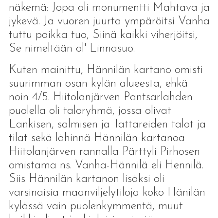
näkemä: Jopa oli monumentti Mahtava ja
jykevä. Ja vuoren juurta ympäröitsi Vanha
tuttu paikka tuo, Siinä kaikki viherjöitsi,
Se nimeltään ol' Linnasuo.
Kuten mainittu, Hännilän kartano omisti
suurimman osan kylän alueesta, ehkä
noin 4/5. Hiitolanjärven Pantsarlahden
puolella oli taloryhmä, jossa olivat
Lankisen, salmisen ja Tattareiden talot ja
tilat sekä lähinnä Hännilän kartanoa
Hiitolanjärven rannalla Pärttyli Pirhosen
omistama ns. Vanha-Hännilä eli Hennilä.
Siis Hännilän kartanon lisäksi oli
varsinaisia maanviljelytiloja koko Hänilän
kylässä vain puolenkymmentä, muut