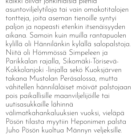
kaikki olivat jonkinlaisia pieniä
asuntoviljelytiloja tai vain omakotitalojen
tontteja, joita aseman tienoille syntyi
paljon ja nopeasti etenkin itsenäisyyden
aikana. Samoin kuin muilla rantapuolen
kylillä oli Hännilänkin kylällä salopalstoja.
Niitä oli Hömmössä Simpeleen ja
Parikkalan rajalla, Sikomäki-Törisevä-
Kokkolanjoki -linjalla sekö Kuoksjärven
takana Mustolan Peräsalossa, mutta
vähitellen hänniläläiset möivät palstojaan
pois paikallisille maanviljelijöille tai
uutisasukkaille lähinnä
välimatkahankaluuksien vuoksi, vieläpä
Pösön tilasta myytiin Heponimen palsta
Juho Pösön kuoltua Männyn veljeksille.