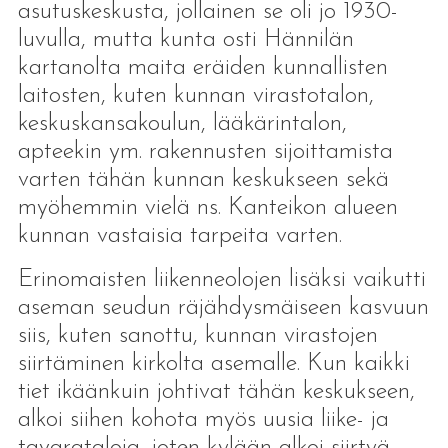
asutuskeskusta, jollainen se oli jo 1930-
luvulla, mutta kunta osti Hännilän
kartanolta maita eräiden kunnallisten
laitosten, kuten kunnan virastotalon,
keskuskansakoulun, lääkärintalon,
apteekin ym. rakennusten sijoittamista
varten tähän kunnan keskukseen sekä
myöhemmin vielä ns. Kanteikon alueen
kunnan vastaisia tarpeita varten.
Erinomaisten liikenneolojen lisäksi vaikutti
aseman seudun räjähdysmäiseen kasvuun
siis, kuten sanottu, kunnan virastojen
siirtäminen kirkolta asemalle. Kun kaikki
tiet ikäänkuin johtivat tähän keskukseen,
alkoi siihen kohota myös uusia liike- ja
tavarataloja, joten kylään alkoi siirtyä