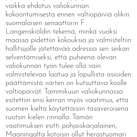
vaikka ehdotus valiokunnan
kokoontumisesta ennen valtiopäiviä olikin
suomalaisen senaattorin F.
Langenskiöldin tekemä, minkä vuoksi
maassa pidettiin kokouksia ja valmisteltiin
hallitsijalle jätettävää adressia sen seikan
selventämiseksi, että puheena olevan
valiokunnan työn tulee olla vain
valmistelevaa laatua ja lopullista asioiden
päättämistä varten on kutsuttava koolle
valtiopäivät. Tammikuun valiokunnassa
esitettiin ensi kerran myös vaatimus, että
suomen kieltä käytettäisiin tasaveroisena
ruotsin kielen rinnalla. Tämän
vaatimuksen esitti pohjoiskarjalainen,
Maaningalta kotoisin ollut herastuomari