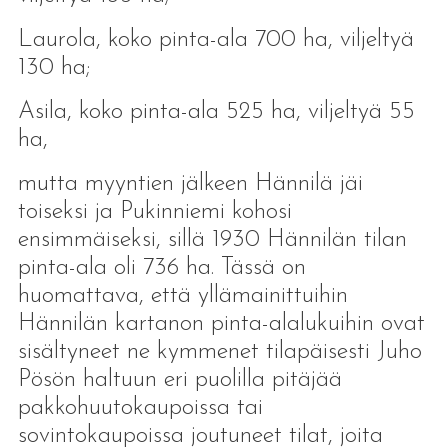
Laurola, koko pinta-ala 700 ha, viljeltyä
130 ha;
Asila, koko pinta-ala 525 ha, viljeltyä 55
ha,
mutta myyntien jälkeen Hännilä jäi
toiseksi ja Pukinniemi kohosi
ensimmäiseksi, sillä 1930 Hännilän tilan
pinta-ala oli 736 ha. Tässä on
huomattava, että yllämainittuihin
Hännilän kartanon pinta-alalukuihin ovat
sisältyneet ne kymmenet tilapäisesti Juho
Pösön haltuun eri puolilla pitäjää
pakkohuutokaupoissa tai
sovintokaupoissa joutuneet tilat, joita