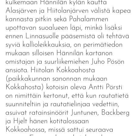
kulkemaan Hännilän kylän kautta
Alasjärven ja Hiitolanjärven välistä kapea
kannasta pitkin sekä Pahalammen
upottavan suoalueen läpi, minkä lisäksi
ennen Linnasuolle pääsemistä oli tehtävä
syviä kallioleikkauksia, on perimätiedon
mukaan silloisen Hännilän kartanon
omistajan ja suurliikemiehen Juho Pösön
ansiota. Hiitolan Kokkoahosta
(paikkakunnan sanonnan mukaan
Kokkahosta) kotoisin oleva Antti Pörsti
on nimittäin kertonut, että kun rautatietä
suunniteltiin ja rautatielinjaa vedettiin,
asuivat ratainsinöörit Juntunen, Backberg
ja Hjelt hänen kotitalossaan
Kokkoahossa, missä sattui seuraava