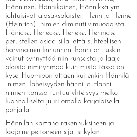
Hänninen, Hännikäinen, Hännikkä ym.
johtuisivat alasaksalaisten Henn ja Henne
(Heinrich) -nimien diminutiivimuodoista
Hänicke, Henecke, Heneke, Hennicke
perustellen asiaa sillä, että suhteellisen
harvinainen linnunnimi hänni on tuskin
voinut synnyttää niin runsasta ja laaja-
alaista nimiryhmää kuin mistä tässä on
kyse. Huomioon ottaen kuitenkin Hännilä
-nimen läheisyyden hänni ja Hänni -
nimien kanssa tuntuu yhteisyys melko
luonnolliselta juuri omalla karjalaisella
pohjalla.
Hännilän kartano rakennuksineen ja
laajoine peltoineen sijaitsi kylän