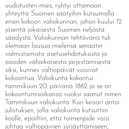
uudistusten mies, ryhtyi ottamaan
yhteyttä Suomen säätyihin kutsumalla
ensin kokoon valiokunnan, johon kuului 12
jäsentä jokaisesta Suomen neljästä
säädystä. Valiokunnan tehtävänä tuli
olemaan lausua mielensä senaatin
valmistamista asetusehdotuksista ja
asoiden väliaikaisesta järjestämisestä
siksi, kunnes valtiopäivät voisivat
kokoontua. Valiokunta kokontui
tammikuun 20. päivänä 1862 ja se on
kokoontumisaikansa vuoksi saanut nimen
Tammikuun valiokunta. Kun keisari antoi
julistuksen, jolla valiokunta kutsuttiin
koolle, epäiltiin, että toimenpide voisi
johtaa valtiopäivien syrjäyttämiseen,