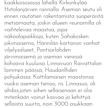
kaakkoisosassa lähellä Kirkonkylää
Hiitolanjärven rannalla. Aseman seutu oli
ennen rautatien rakentamista suoperäistä
metsämaata, joskin alueen reunamilla oli
vaihtelevaa maastoa, jopa
näköalapaikkoja, kuten Sahakosken
jokimaisema, Hännilän kartanon vanhat
viljelysalueet, Pantsarlahden
järvimaisemä ja aseman vieressä
kohoava kuuluisa Linnavuori Raivattalan
lammen päässä, Haudanlhden
pohjukassa. Kattilamaisen maastonsa
vuoksi aseman tienoo, ns. Linnasuo, oli
ahdas,joten siihen sellaisenaan ei olisi
mitenkään voinut kasvaa ja kehittyä
sellaista suurta, noin 3000 asukkaan