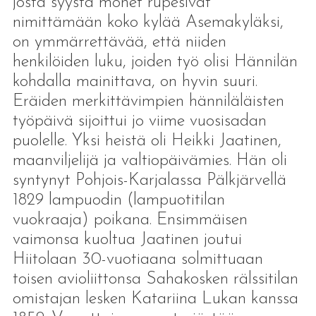
josta syystä monet rupesivat
nimittämään koko kylää Asemakyläksi,
on ymmärrettävää, että niiden
henkilöiden luku, joiden työ olisi Hännilän
kohdalla mainittava, on hyvin suuri.
Eräiden merkittävimpien hänniläläisten
työpäivä sijoittui jo viime vuosisadan
puolelle. Yksi heistä oli Heikki Jaatinen,
maanviljelijä ja valtiopäivämies. Hän oli
syntynyt Pohjois-Karjalassa Pälkjärvellä
1829 lampuodin (lampuotitilan
vuokraaja) poikana. Ensimmäisen
vaimonsa kuoltua Jaatinen joutui
Hiitolaan 30-vuotiaana solmittuaan
toisen avioliittonsa Sahakosken rälssitilan
omistajan lesken Katariina Lukan kanssa