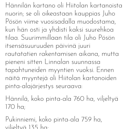
Hännilän kartano oli Hiitolan kartanoista
nuorin; se oli oikeastaan kauppias Juho
Pösön viime vuosisadalla muodostama,
kun hän osti ja yhdisti kaksi suurehkoa
tilaa. Suurimmillaan tila oli Juho Pösön
itsensäsuuruuden päivinä juuri
rautatatien rakentamisen aikana, mutta
pieneni sitten Linnalan suunnassa
tapahtuneiden myyntien vuoksi. Ennen
näitä myyntejä oli Hiitolan kartanoiden
pinta-alajärjestys seuraava:
Hännilä, koko pinta-ala 760 ha, viljeltyä
170 ha;
Pukinniemi, koko pinta-ala 759 ha,
viljeltyä 135 ha;