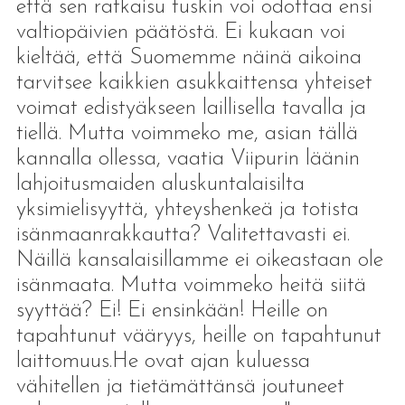
että sen ratkaisu tuskin voi odottaa ensi
valtiopäivien päätöstä. Ei kukaan voi
kieltää, että Suomemme näinä aikoina
tarvitsee kaikkien asukkaittensa yhteiset
voimat edistyäkseen laillisella tavalla ja
tiellä. Mutta voimmeko me, asian tällä
kannalla ollessa, vaatia Viipurin läänin
lahjoitusmaiden aluskuntalaisilta
yksimielisyyttä, yhteyshenkeä ja totista
isänmaanrakkautta? Valitettavasti ei.
Näillä kansalaisillamme ei oikeastaan ole
isänmaata. Mutta voimmeko heitä siitä
syyttää? Ei! Ei ensinkään! Heille on
tapahtunut vääryys, heille on tapahtunut
laittomuus.He ovat ajan kuluessa
vähitellen ja tietämättänsä joutuneet