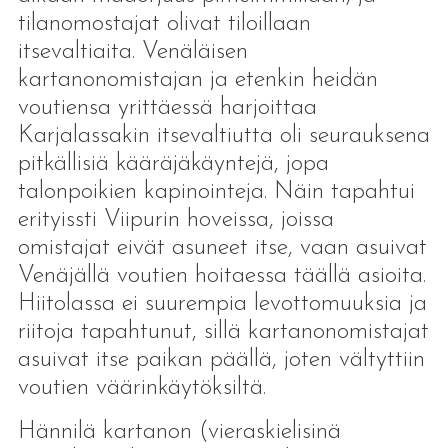
tilanomostajat olivat tiloillaan
itsevaltiaita. Venäläisen
kartanonomistajan ja etenkin heidän
voutiensa yrittäessä harjoittaa
Karjalassakin itsevaltiutta oli seurauksena
pitkällisiä kääräjäkäyntejä, jopa
talonpoikien kapinointeja. Näin tapahtui
erityissti Viipurin hoveissa, joissa
omistajat eivät asuneet itse, vaan asuivat
Venäjällä voutien hoitaessa täällä asioita.
Hiitolassa ei suurempia levottomuuksia ja
riitoja tapahtunut, sillä kartanonomistajat
asuivat itse paikan päällä, joten vältyttiin
voutien väärinkäytöksiltä.
Hännilä kartanon (vieraskielisinä