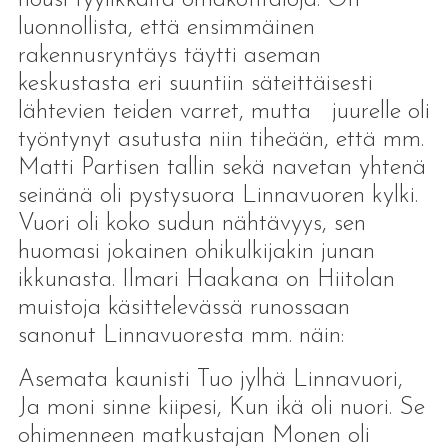
luonnollista, että ensimmäinen
rakennusryntäys täytti aseman
keskustasta eri suuntiin säteittäisesti
lähtevien teiden varret, mutta juurelle oli
työntynyt asutusta niin tiheään, että mm.
Matti Partisen tallin sekä navetan yhtenä
seinänä oli pystysuora Linnavuoren kylki.
Vuori oli koko sudun nähtävyys, sen
huomasi jokainen ohikulkijakin junan
ikkunasta. Ilmari Haakana on Hiitolan
muistoja käsittelevässä runossaan
sanonut Linnavuoresta mm. näin:
Asemata kaunisti Tuo jylhä Linnavuori,
Ja moni sinne kiipesi, Kun ikä oli nuori. Se
ohimenneen matkustajan Monen oli