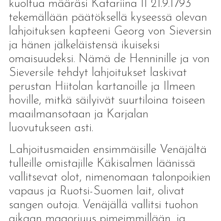
kuoltua määräsi Katariina II 21.9.1793
tekemällään päätöksellä kyseessä olevan
lahjoituksen kapteeni Georg von Sieversin
ja hänen jälkeläistensä ikuiseksi
omaisuudeksi. Nämä de Henninille ja von
Sieversile tehdyt lahjoitukset laskivat
perustan Hiitolan kartanoille ja Ilmeen
hoville, mitkä säilyivät suurtiloina toiseen
maailmansotaan ja Karjalan
luovutukseen asti.
Lahjoitusmaiden ensimmäisille Venäjältä
tulleille omistajille Käkisalmen läänissä
vallitsevat olot, nimenomaan talonpoikien
vapaus ja Ruotsi-Suomen lait, olivat
sangen outoja. Venäjällä vallitsi tuohon
aikaan maaorjuus pimeimmillään, ja