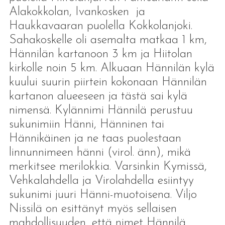
Alakokkolan, Ivankosken ja
Haukkavaaran puolella Kokkolanjoki.
Sahakoskelle oli asemalta matkaa 1 km,
Hännilän kartanoon 3 km ja Hiitolan
kirkolle noin 5 km. Alkuaan Hännilän kylä
kuului suurin piirtein kokonaan Hännilän
kartanon alueeseen ja tästä sai kylä
nimensä. Kylännimi Hännilä perustuu
sukunimiin Hänni, Hänninen tai
Hännikäinen ja ne taas puolestaan
linnunnimeen hänni (virol. änn), mikä
merkitsee merilokkia. Varsinkin Kymissä,
Vehkalahdella ja Virolahdella esiintyy
sukunimi juuri Hänni-muotoisena. Viljo
Nissilä on esittänyt myös sellaisen
mahdollisuuden, että nimet Hännilä,