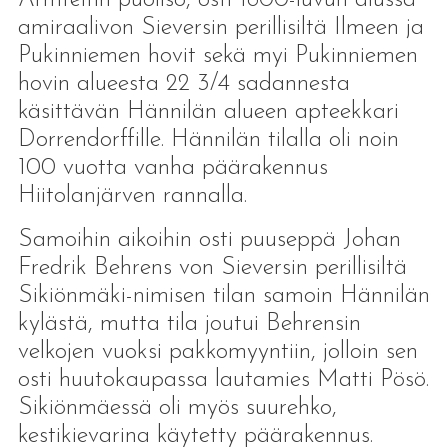
amiraalivon Sieversin perillisiltä Ilmeen ja
Pukinniemen hovit sekä myi Pukinniemen
hovin alueesta 22 3/4 sadannesta
käsittävän Hännilän alueen apteekkari
Dorrendorffille. Hännilän tilalla oli noin
100 vuotta vanha päärakennus
Hiitolanjärven rannalla.
Samoihin aikoihin osti puuseppä Johan
Fredrik Behrens von Sieversin perillisiltä
Sikiönmäki-nimisen tilan samoin Hännilän
kylästä, mutta tila joutui Behrensin
velkojen vuoksi pakkomyyntiin, jolloin sen
osti huutokaupassa lautamies Matti Pösö.
Sikiönmäessä oli myös suurehko,
kestikievarina käytetty päärakennus.