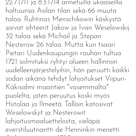
22.7.1711 ja 8.3.1714 annetuilla ukaaseilla
haltuunsa Asilan tilan sekä 66 muuta
taloa. Ruhtinas Menschikowin käskystä
saivat sihteerit Jakow ja Ivan Weselowskij
32 taloa sekä Michail ja Stepan
Nesterow 26 taloa. Mutta kun tsaari
Pietari Uudenkaupungin rauhan tultua
1721 solmituksi ryhtyi alueen hallinnon
uudelleenjärjestelyihin, hän peruutti kaikki
sodan aikana tehdyt lahjoitukset Viipuri-
Käkisalmi maantien "vasemmalta"
puolelta, joten peruutus koski myös
Hiitolaa ja Ilmeetä. Tällöin katosivat
Weselowskjit ja Nesterowit
lahjoitusmaaluettelosta, vieläpä
everstiluutnantti de Henninkin menetti