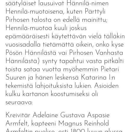
säätyläiset lausuivat Hännilä-nimen
Hennilä-muotoisena, kuten Pärttyli
Pirhosen talosta on edellä mainittu;
Hennilä-muotoa kuuli joskus
epämääräisesti käytettävän vielä tälläkin
vuosisadalla tietämättä oikein, onko kyse
Pösön Hännilästä vai Pirhosen Vanhasta
Hännilästä) synty tapahtui vasta pitkälti
toista sataa vuotta myöhemmin Pietari
Suuren ja hänen leskensä Katarina I:n
tekemistä lahjoituksista lukien. Asioiden
kulku kartanon koostumiseksi oli
seuraava:
Kreivitär Adelaine Gustava Aspasie
Armfelt, kapteeni Magnus Reinhold
Armfeltin puoliso, osti 1800-luvun alussa