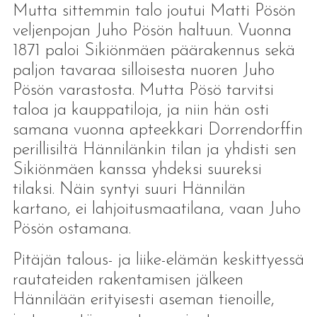
Mutta sittemmin talo joutui Matti Pösön
veljenpojan Juho Pösön haltuun. Vuonna
1871 paloi Sikiönmäen päärakennus sekä
paljon tavaraa silloisesta nuoren Juho
Pösön varastosta. Mutta Pösö tarvitsi
taloa ja kauppatiloja, ja niin hän osti
samana vuonna apteekkari Dorrendorffin
perillisiltä Hännilänkin tilan ja yhdisti sen
Sikiönmäen kanssa yhdeksi suureksi
tilaksi. Näin syntyi suuri Hännilän
kartano, ei lahjoitusmaatilana, vaan Juho
Pösön ostamana.
Pitäjän talous- ja liike-elämän keskittyessä
rautateiden rakentamisen jälkeen
Hännilään erityisesti aseman tienoille,