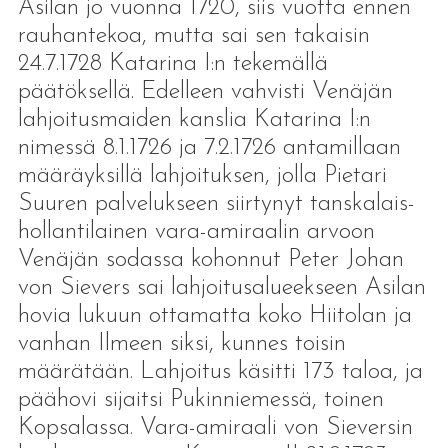
Asilan jo vuonna 1720, siis vuotta ennen
rauhantekoa, mutta sai sen takaisin
24.7.1728 Katarina I:n tekemällä
päätöksellä. Edelleen vahvisti Venäjän
lahjoitusmaiden kanslia Katarina I:n
nimessä 8.1.1726 ja 7.2.1726 antamillaan
määräyksillä lahjoituksen, jolla Pietari
Suuren palvelukseen siirtynyt tanskalais-
hollantilainen vara-amiraalin arvoon
Venäjän sodassa kohonnut Peter Johan
von Sievers sai lahjoitusalueekseen Asilan
hovia lukuun ottamatta koko Hiitolan ja
vanhan Ilmeen siksi, kunnes toisin
määrätään. Lahjoitus käsitti 173 taloa, ja
päähovi sijaitsi Pukinniemessä, toinen
Kopsalassa. Vara-amiraali von Sieversin