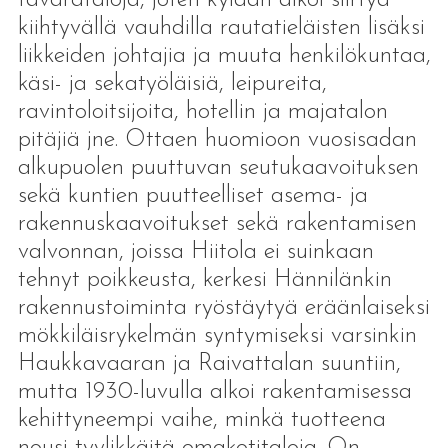
kiihtyvällä vauhdilla rautatieläisten lisäksi
liikkeiden johtajia ja muuta henkilökuntaa,
käsi- ja sekatyöläisiä, leipureita,
ravintoloitsijoita, hotellin ja majatalon
pitäjiä jne. Ottaen huomioon vuosisadan
alkupuolen puuttuvan seutukaavoituksen
sekä kuntien puutteelliset asema- ja
rakennuskaavoitukset sekä rakentamisen
valvonnan, joissa Hiitola ei suinkaan
tehnyt poikkeusta, kerkesi Hännilänkin
rakennustoiminta ryöstäytyä eräänlaiseksi
mökkiläisrykelmän syntymiseksi varsinkin
Haukkavaaran ja Raivattalan suuntiin,
mutta 1930-luvulla alkoi rakentamisessa
kehittyneempi vaihe, minkä tuotteena
nousi tyylikkäitä omakotitaloja. On