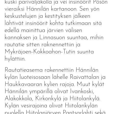
kuski parivaljakolla ja vei insinöörit Pösön
vieraiksi Hännilän kartanoon. Sen yön
keskustelujen ja kestityksen jälkeen
lähtivät insinöörit kohta tutkimaan sitä
edellä mainittua järvien välisen
kannaksen ja Linnasuon suuntaa, mihin
rautatie sitten raknennettiin ja
Mykräjoen-Kokkoahon-Tutin suunta
hylättiin.
Rautatieasema rakennettiin Hännilän
kylän luoteisosaan lähelle Raivattalan ja
Haukkavaaran kylien rajoja. Muut kylät
Hännilän ympärillä olivat Ivankoski,
Alakokkola, Kirkonkylä ja Hiitolankylä.
Kylän vesirajoina olivat Hiitolankylän
puolella Hiitolanjärven Pantsarlahti sekä