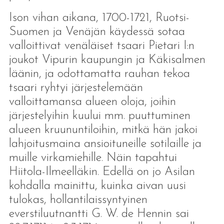
Ison vihan aikana, 1700-1721, Ruotsi-
Suomen ja Venäjän käydessä sotaa
valloittivat venäläiset tsaari Pietari I:n
joukot Vipurin kaupungin ja Käkisalmen
läänin, ja odottamatta rauhan tekoa
tsaari ryhtyi järjestelemään
valloittamansa alueen oloja, joihin
järjestelyihin kuului mm. puuttuminen
alueen kruununtiloihin, mitkä hän jakoi
lahjoitusmaina ansioituneille sotilaille ja
muille virkamiehille. Näin tapahtui
Hiitola-Ilmeelläkin. Edellä on jo Asilan
kohdalla mainittu, kuinka aivan uusi
tulokas, hollantilaissyntyinen
everstiluutnantti G. W. de Hennin sai