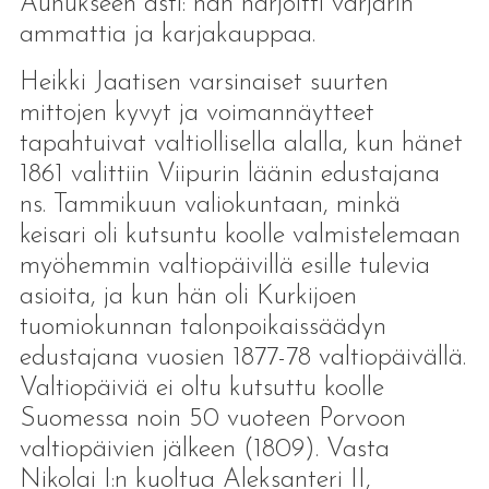
Aunukseen asti: hän harjoitti värjärin
ammattia ja karjakauppaa.
Heikki Jaatisen varsinaiset suurten
mittojen kyvyt ja voimannäytteet
tapahtuivat valtiollisella alalla, kun hänet
1861 valittiin Viipurin läänin edustajana
ns. Tammikuun valiokuntaan, minkä
keisari oli kutsuntu koolle valmistelemaan
myöhemmin valtiopäivillä esille tulevia
asioita, ja kun hän oli Kurkijoen
tuomiokunnan talonpoikaissäädyn
edustajana vuosien 1877-78 valtiopäivällä.
Valtiopäiviä ei oltu kutsuttu koolle
Suomessa noin 50 vuoteen Porvoon
valtiopäivien jälkeen (1809). Vasta
Nikolai I:n kuoltua Aleksanteri II,