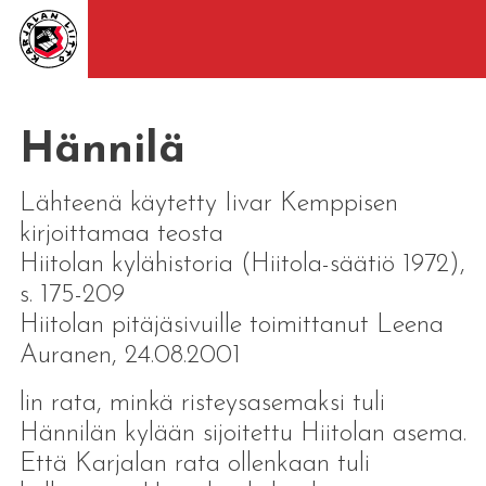
Hännilä
Lähteenä käytetty Iivar Kemppisen
kirjoittamaa teosta
Hiitolan kylähistoria (Hiitola-säätiö 1972),
s. 175-209
Hiitolan pitäjäsivuille toimittanut Leena
Auranen, 24.08.2001
lin rata, minkä risteysasemaksi tuli
Hännilän kylään sijoitettu Hiitolan asema.
Että Karjalan rata ollenkaan tuli