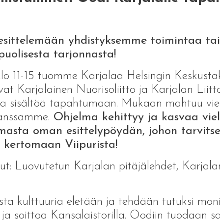
esittelemään yhdistyksemme toimintaa ta
uolisesta tarjonnasta!
lo 11-15 tuomme Karjalaa Helsingin Keskustak
vat Karjalainen Nuorisoliitto ja Karjalan Liitto
a sisältöä tapahtumaan. Mukaan mahtuu vielä 
kanssamme.
Ohjelma kehittyy ja kasvaa viel
masta oman esittelypöydän, johon tarvit
 kertomaan Viipurista!
skut: Luovutetun Karjalan pitäjälehdet, Karjalan
ista kulttuuria eletään ja tehdään tutuksi mon
 ja soittoa Kansalaistorilla. Oodiin tuodaan sa