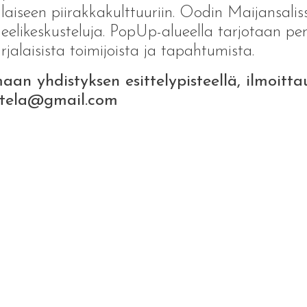
aiseen piirakkakulttuuriin. Oodin Maijansaliss
neelikeskusteluja. PopUp-alueella tarjotaan pe
rjalaisista toimijoista ja tapahtumista.
aan yhdistyksen esittelypisteellä, ilmoitt
sutela@gmail.com