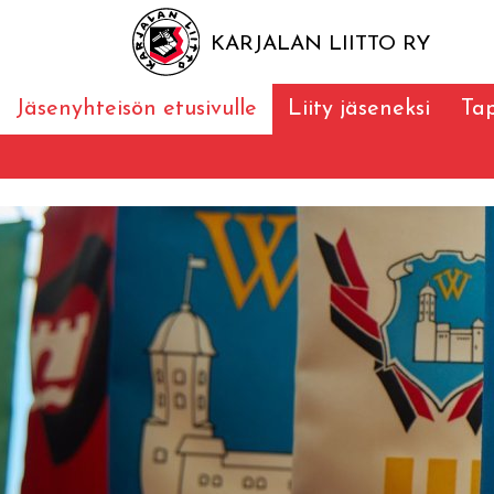
KARJALAN LIITTO RY
Jäsenyhteisön etusivulle
Liity jäseneksi
Ta