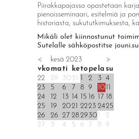
Piirakkapajassa opastetaan karjal
pienoisseminaari, esitelmiä ja pa
historiasta, sukututkimuksesta, ka
Mikäli olet kiinnostunut toimim
Sutelalle sähköpostitse jouni.
<
kesä 2023
>
vko
ma
ti
ke
to
pe
la
su
22
29
30
31
1
2
3
4
23
5
6
7
8
9
10
11
24
12
13
14
15
16
17
18
25
19
20
21
22
23
24
25
26
26
27
28
29
30
1
2
27
3
4
5
6
7
8
9