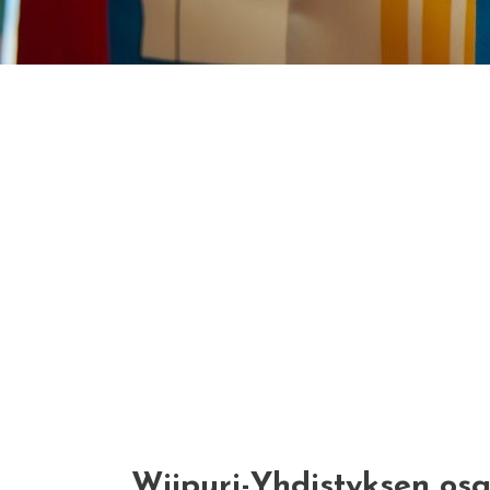
Wiipuri-Yhdistyksen os