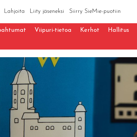
Lahjoita
Liity jäseneksi
Siirry SieMie-puotiin
pahtumat
Viipuri-tietoa
Kerhot
Hallitus