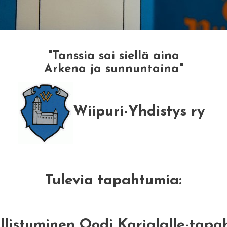
"Tanssia sai siellä aina
Arkena ja sunnuntaina"
Wiipuri-Yhdistys ry
Tulevia tapahtumia:
allistuminen Oodi Karjalalle-tap