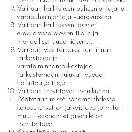
toimintasuunnitelma sekä talousarvio.
Valitaan hallituksen puheenjohtaja ja
varapuheenjohtaja vuorovuosina.
Valitaan hallituksen jäsenet
erovuorossa olevien tilalle ja
mahdolliset uudet jäsenet.
Valitaan yksi tai kaksi toiminnan
tarkastajaa ja
varatoiminnantarkastajaa
tarkastamaan kuluvan vuoden
hallintoa ja tilejä.
Valitaan tarvittavat toimikunnat.
Päätetään missä sanomalehdessä
kokouskutsut on julkaistava ja miten
muut tiedonannot jäsenille on
toimitettava.