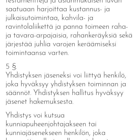
testamentteja ja asianmukaisen luvan
saatuaan harjoittaa kustannus- ja
julkaisutoimintaa, kahvila- ja
ravintolaliikettä ja panna toimeen raha-
ja tavara-arpajaisia, rahankeräyksiä sekä
järjestää juhlia varojen keräämiseksi
toimintaansa varten.
5 §.
Yhdistyksen jäseneksi voi liittyä henkilö,
joka hyväksyy yhdistyksen toiminnan ja
säännöt. Yhdistyksen hallitus hyväksyy
jäsenet hakemuksesta.
Yhdistys voi kutsua
kunniapuheenjohtajakseen tai
kunniajäsenekseen henkilön, joka