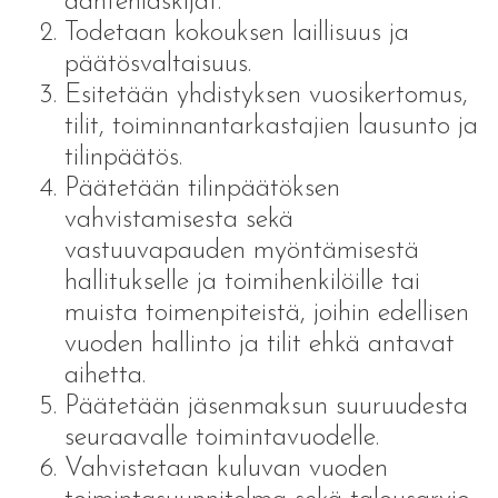
ääntenlaskijat.
Todetaan kokouksen laillisuus ja
päätösvaltaisuus.
Esitetään yhdistyksen vuosikertomus,
tilit, toiminnantarkastajien lausunto ja
tilinpäätös.
Päätetään tilinpäätöksen
vahvistamisesta sekä
vastuuvapauden myöntämisestä
hallitukselle ja toimihenkilöille tai
muista toimenpiteistä, joihin edellisen
vuoden hallinto ja tilit ehkä antavat
aihetta.
Päätetään jäsenmaksun suuruudesta
seuraavalle toimintavuodelle.
Vahvistetaan kuluvan vuoden