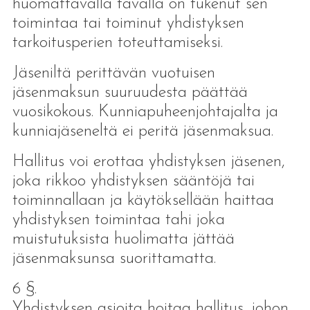
huomattavalla tavalla on tukenut sen
toimintaa tai toiminut yhdistyksen
tarkoitusperien toteuttamiseksi.
Jäseniltä perittävän vuotuisen
jäsenmaksun suuruudesta päättää
vuosikokous. Kunniapuheenjohtajalta ja
kunniajäseneltä ei peritä jäsenmaksua.
Hallitus voi erottaa yhdistyksen jäsenen,
joka rikkoo yhdistyksen sääntöjä tai
toiminnallaan ja käytöksellään haittaa
yhdistyksen toimintaa tahi joka
muistutuksista huolimatta jättää
jäsenmaksunsa suorittamatta.
6 §.
Yhdistyksen asioita hoitaa hallitus, johon