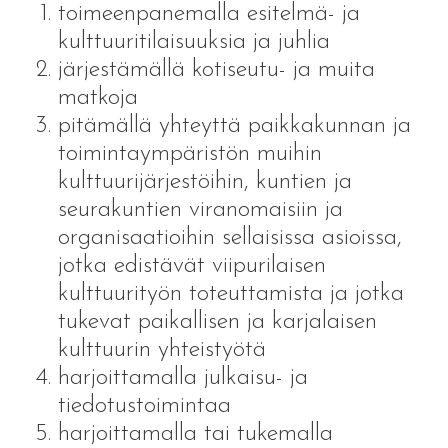
toimeenpanemalla esitelmä- ja
kulttuuritilaisuuksia ja juhlia
järjestämällä kotiseutu- ja muita
matkoja
pitämällä yhteyttä paikkakunnan ja
toimintaympäristön muihin
kulttuurijärjestöihin, kuntien ja
seurakuntien viranomaisiin ja
organisaatioihin sellaisissa asioissa,
jotka edistävät viipurilaisen
kulttuurityön toteuttamista ja jotka
tukevat paikallisen ja karjalaisen
kulttuurin yhteistyötä
harjoittamalla julkaisu- ja
tiedotustoimintaa
harjoittamalla tai tukemalla