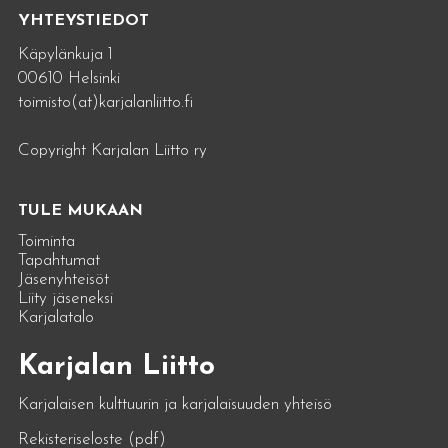
YHTEYSTIEDOT
Käpylänkuja 1
00610 Helsinki
toimisto(at)karjalanliitto.fi
Copyright Karjalan Liitto ry
TULE MUKAAN
Toiminta
Tapahtumat
Jäsenyhteisöt
Liity jäseneksi
Karjalatalo
Karjalan Liitto
Karjalaisen kulttuurin ja karjalaisuuden yhteisö
Rekisteriseloste (pdf)