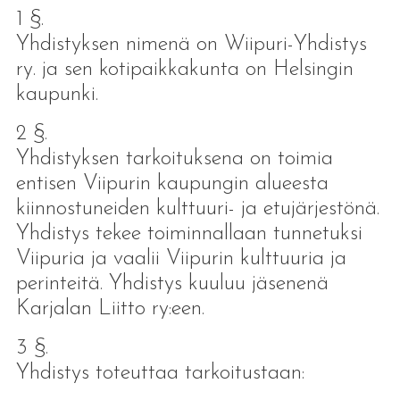
1 §.
Yhdistyksen nimenä on Wiipuri-Yhdistys
ry. ja sen kotipaikkakunta on Helsingin
kaupunki.
2 §.
Yhdistyksen tarkoituksena on toimia
entisen Viipurin kaupungin alueesta
kiinnostuneiden kulttuuri- ja etujärjestönä.
Yhdistys tekee toiminnallaan tunnetuksi
Viipuria ja vaalii Viipurin kulttuuria ja
perinteitä. Yhdistys kuuluu jäsenenä
Karjalan Liitto ry:een.
3 §.
Yhdistys toteuttaa tarkoitustaan: