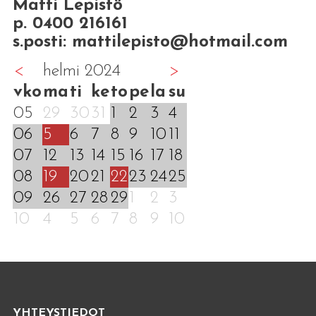
Matti Lepistö
p. 0400 216161
s.posti: mattilepisto@hotmail.com
<
helmi 2024
>
vko
ma
ti
ke
to
pe
la
su
05
29
30
31
1
2
3
4
06
5
6
7
8
9
10
11
07
12
13
14
15
16
17
18
08
19
20
21
22
23
24
25
09
26
27
28
29
1
2
3
10
4
5
6
7
8
9
10
YHTEYSTIEDOT