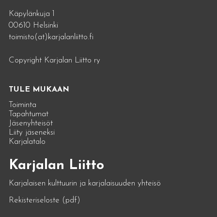
Käpylänkuja 1
00610 Helsinki
toimisto(at)karjalanliitto.fi
Copyright Karjalan Liitto ry
TULE MUKAAN
Toiminta
Tapahtumat
Jäsenyhteisöt
Liity jäseneksi
Karjalatalo
Karjalan Liitto
Karjalaisen kulttuurin ja karjalaisuuden yhteisö
Rekisteriseloste (pdf)