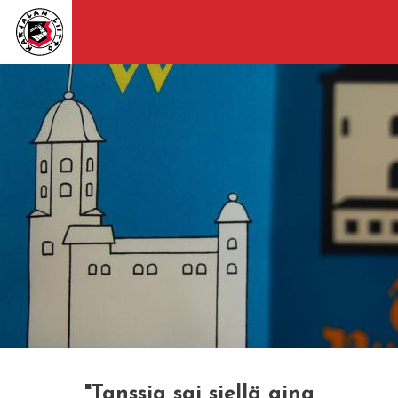
"Tanssia sai siellä aina