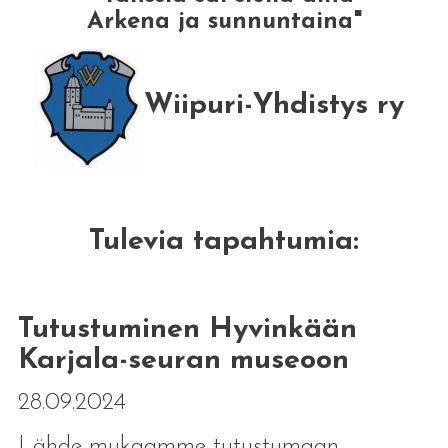
Arkena ja sunnuntaina"
Wiipuri-Yhdistys ry
Tulevia tapahtumia:
Tutustuminen Hyvinkään
Karjala-seuran museoon
28.09.2024
Lähde mukaamme tutustumaan