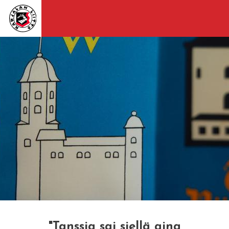
"Tanssia sai siellä aina