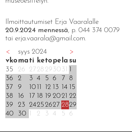
museoesittelyn.
Ilmoittautumiset Erja Vaaralalle
20.9.2024 mennessä
, p. 044 374 0079
tai erja.vaarala@gmail.com.
<
syys 2024
>
vko
ma
ti
ke
to
pe
la
su
35
26
27
28
29
30
31
1
36
2
3
4
5
6
7
8
37
9
10
11
12
13
14
15
38
16
17
18
19
20
21
22
39
23
24
25
26
27
28
29
40
30
1
2
3
4
5
6