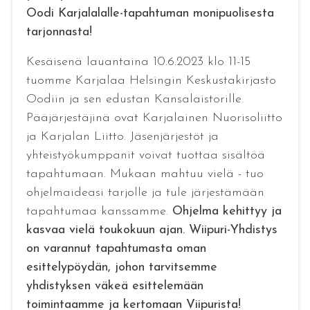
Oodi Karjalalalle-tapahtuman monipuolisesta
tarjonnasta!
Kesäisenä lauantaina 10.6.2023 klo 11-15
tuomme Karjalaa Helsingin Keskustakirjasto
Oodiin ja sen edustan Kansalaistorille.
Pääjärjestäjinä ovat Karjalainen Nuorisoliitto
ja Karjalan Liitto. Jäsenjärjestöt ja
yhteistyökumppanit voivat tuottaa sisältöä
tapahtumaan. Mukaan mahtuu vielä - tuo
ohjelmaideasi tarjolle ja tule järjestämään
tapahtumaa kanssamme.
Ohjelma kehittyy ja
kasvaa vielä toukokuun ajan. Wiipuri-Yhdistys
on varannut tapahtumasta oman
esittelypöydän, johon tarvitsemme
yhdistyksen väkeä esittelemään
toimintaamme ja kertomaan Viipurista!