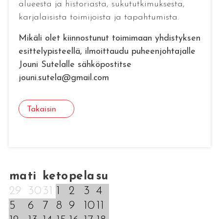
alueesta ja historiasta, sukututkimuksesta,
karjalaisista toimijoista ja tapahtumista.
Mikäli olet kiinnostunut toimimaan yhdistyksen
esittelypisteellä, ilmoittaudu puheenjohtajalle
Jouni Sutelalle sähköpostitse
jouni.sutela@gmail.com
Takaisin
ma
ti
ke
to
pe
la
su
29
30
31
1
2
3
4
5
6
7
8
9
10
11