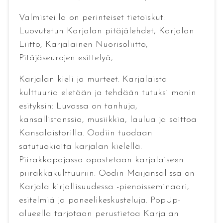
Valmisteilla on perinteiset tietoiskut:
Luovutetun Karjalan pitäjälehdet, Karjalan
Liitto, Karjalainen Nuorisoliitto,
Pitäjäseurojen esittelyä,
Karjalan kieli ja murteet. Karjalaista
kulttuuria eletään ja tehdään tutuksi monin
esityksin: Luvassa on tanhuja,
kansallistanssia, musiikkia, laulua ja soittoa
Kansalaistorilla. Oodiin tuodaan
satutuokioita karjalan kielellä.
Piirakkapajassa opastetaan karjalaiseen
piirakkakulttuuriin. Oodin Maijansalissa on
Karjala kirjallisuudessa -pienoisseminaari,
esitelmiä ja paneelikeskusteluja. PopUp-
alueella tarjotaan perustietoa Karjalan