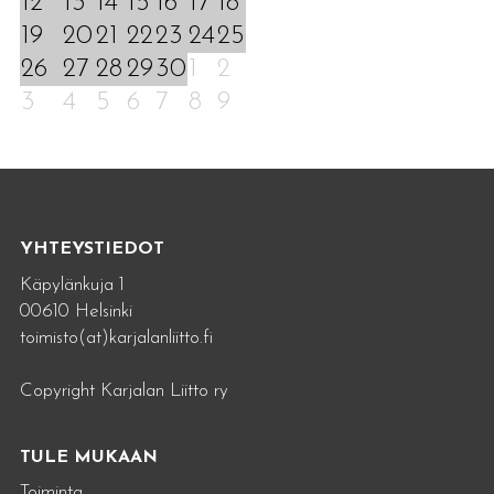
12
13
14
15
16
17
18
19
20
21
22
23
24
25
26
27
28
29
30
1
2
3
4
5
6
7
8
9
YHTEYSTIEDOT
Käpylänkuja 1
00610 Helsinki
toimisto(at)karjalanliitto.fi
Copyright Karjalan Liitto ry
TULE MUKAAN
Toiminta