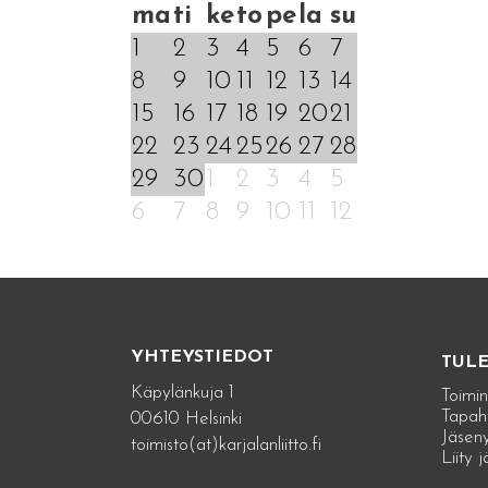
ma
ti
ke
to
pe
la
su
1
2
3
4
5
6
7
8
9
10
11
12
13
14
15
16
17
18
19
20
21
22
23
24
25
26
27
28
29
30
1
2
3
4
5
6
7
8
9
10
11
12
YHTEYSTIEDOT
TUL
Käpylänkuja 1
Toimin
Tapah
00610 Helsinki
Jäseny
toimisto(at)karjalanliitto.fi
Liity 