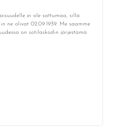
aisuudelle ei ole sattumaa, sillä
kuin ne olivat 02.09.1939. Me saamme
uudessa on sotilaskodin järjestämä