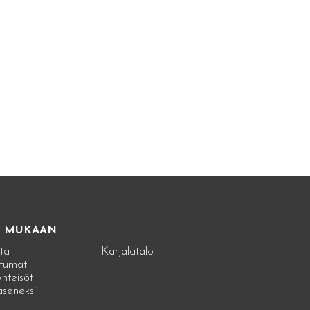
E MUKAAN
ta
Karjalatalo
tumat
hteisöt
jäseneksi