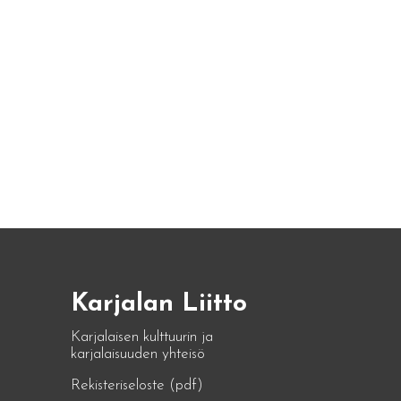
Karjalan Liitto
Karjalaisen kulttuurin ja
karjalaisuuden yhteisö
Rekisteriseloste (pdf)