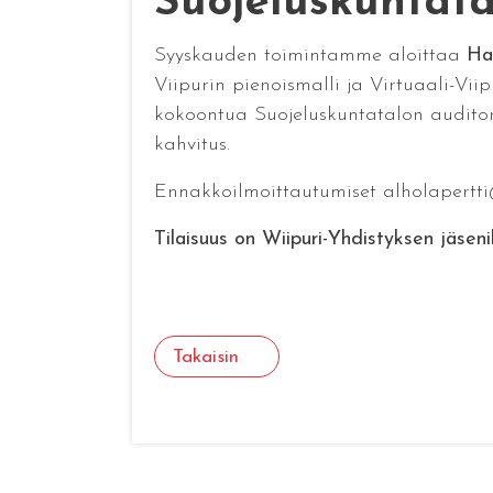
Suojeluskuntata
Syyskauden toimintamme aloittaa
Ha
Viipurin pienoismalli ja Virtuaali-Vi
kokoontua Suojeluskuntatalon auditori
kahvitus.
Ennakkoilmoittautumiset alholapertti
Tilaisuus on Wiipuri-Yhdistyksen jäsenil
Takaisin