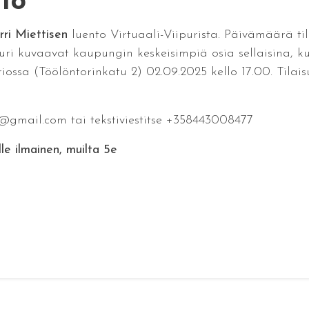
lo
rri Miettisen
luento Virtuaali-Viipurista. Päivämäärä til
ipuri kuvaavat kaupungin keskeisimpiä osia sellaisina, 
ossa (Töölöntorinkatu 2) 02.09.2025 kello 17.00. Tilais
@gmail.com tai tekstiviestitse +358443008477
le ilmainen, muilta 5e