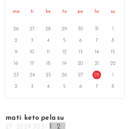
ma
ti
ke
to
pe
la
su
26
27
28
29
30
31
1
2
3
4
5
6
7
8
9
10
11
12
13
14
15
16
17
18
19
20
21
22
23
24
25
26
27
28
1
2
3
4
5
6
7
8
ma
ti
ke
to
pe
la
su
27
28
29
30
31
1
2