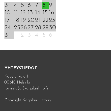
3
4
5
6
7
8
9
10
11
12
13
14
15
16
17
18
19
20
21
22
23
24
25
26
27
28
29
30
31
1
2
3
4
5
6
YHTEYSTIEDOT
Käpylänkuja 1
00610 Helsinki
toimisto(at)karjalanliitto.fi
Copyright Karjalan Liitto ry