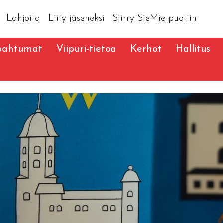
Lahjoita
Liity jäseneksi
Siirry SieMie-puotiin
pahtumat
Viipuri-tietoa
Kerhot
Hallitus