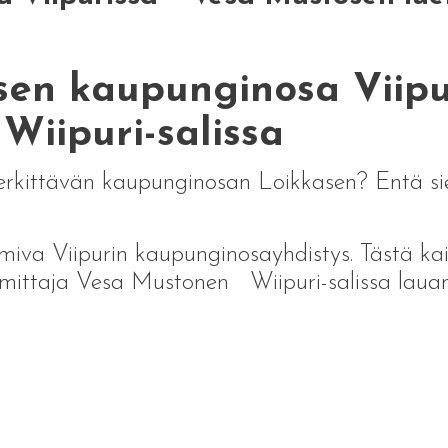
asen kaupunginosa Viipu
Wiipuri-salissa
rkittävän kaupunginosan Loikkasen? Entä sie
toimiva Viipurin kaupunginosayhdistys. Tästä ka
oimittaja Vesa Mustonen Wiipuri-salissa lauan