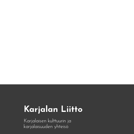
Karjalan Liitto
Karjalaisen kulttuurin ja
karjalaisuuden yhteisö