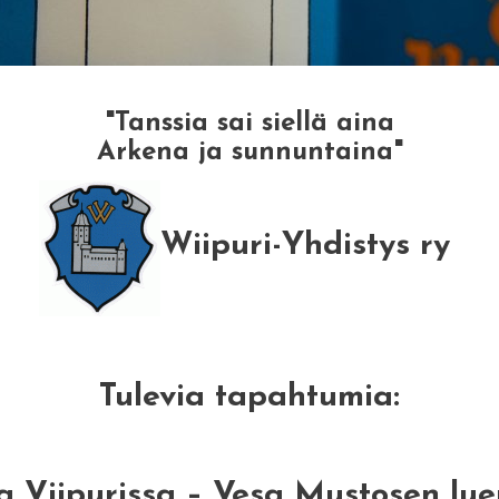
"Tanssia sai siellä aina
Arkena ja sunnuntaina"
Wiipuri-Yhdistys ry
Tulevia tapahtumia:
Viipurissa – Vesa Mustosen luen