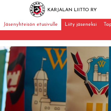
KARJALAN LIITTO RY
Jäsenyhteisön etusivulle
Liity jäseneksi
Ta