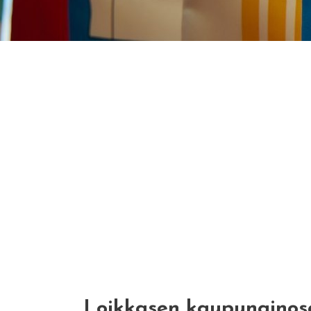
Loikkasen kaupunginosa 