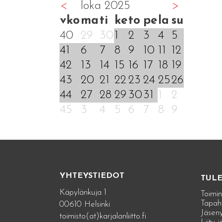
<
loka 2025
>
vko
ma
ti
ke
to
pe
la
su
40
29
30
1
2
3
4
5
41
6
7
8
9
10
11
12
42
13
14
15
16
17
18
19
43
20
21
22
23
24
25
26
44
27
28
29
30
31
1
2
45
3
4
5
6
7
8
9
YHTEYSTIEDOT
TUL
Käpylänkuja 1
Toimin
Tapah
00610 Helsinki
Jäseny
toimisto(at)karjalanliitto.fi