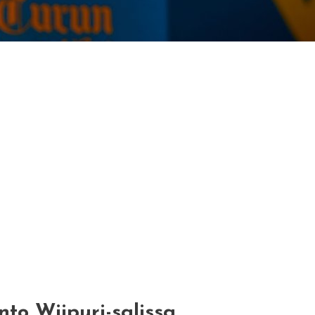
to Wiipuri-salissa