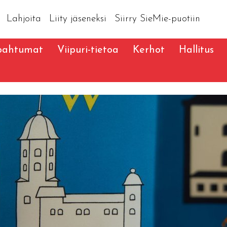
Lahjoita
Liity jäseneksi
Siirry SieMie-puotiin
pahtumat
Viipuri-tietoa
Kerhot
Hallitus