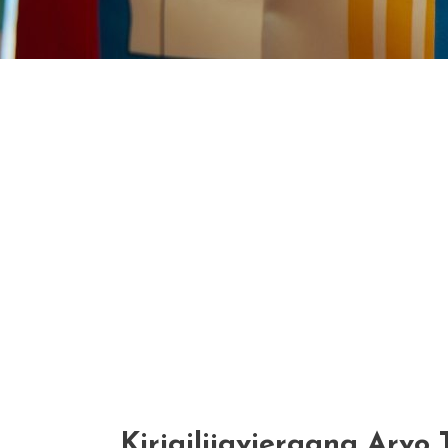
Kirjailijavieraana Arvo