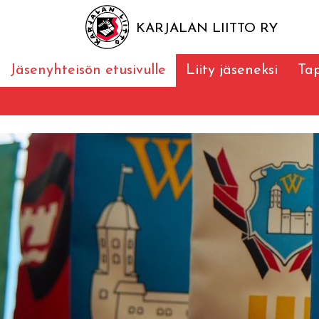
KARJALAN LIITTO RY
Jäsenyhteisön etusivulle
Liity jäseneksi
Ta