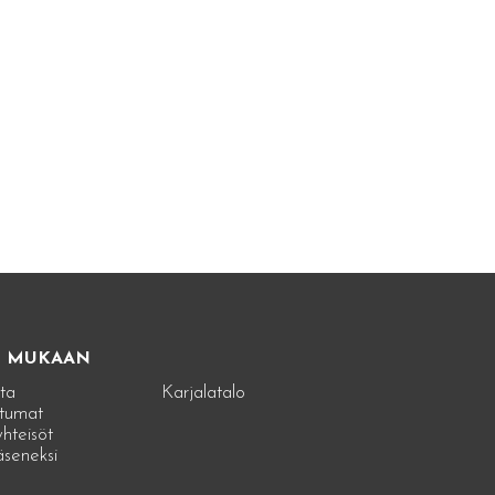
E MUKAAN
ta
Karjalatalo
tumat
hteisöt
jäseneksi