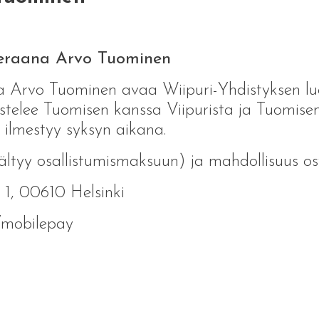
vieraana Arvo Tuominen
lija Arvo Tuominen avaa Wiipuri-Yhdistyksen l
telee Tuomisen kanssa Viipurista ja Tuomisen 
 ilmestyy syksyn aikana.
isältyy osallistumismaksuun) ja mahdollisuus os
 1, 00610 Helsinki
/mobilepay