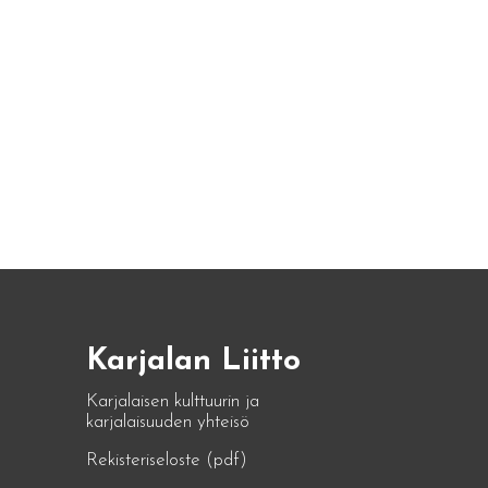
Karjalan Liitto
Karjalaisen kulttuurin ja
karjalaisuuden yhteisö
Rekisteriseloste (pdf)