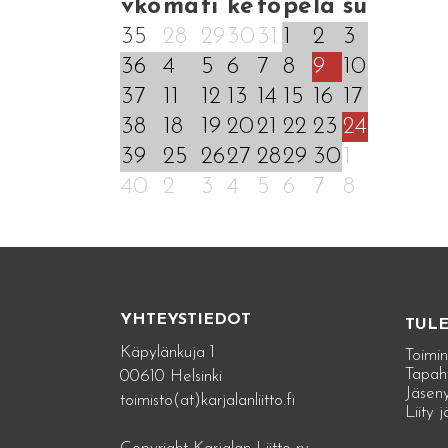
vko
ma
ti
ke
to
pe
la
su
35
28
29
30
31
1
2
3
36
4
5
6
7
8
9
10
37
11
12
13
14
15
16
17
38
18
19
20
21
22
23
24
39
25
26
27
28
29
30
1
40
2
3
4
5
6
7
8
YHTEYSTIEDOT
TUL
Käpylänkuja 1
Toimin
Tapah
00610 Helsinki
Jäseny
toimisto(at)karjalanliitto.fi
Liity 